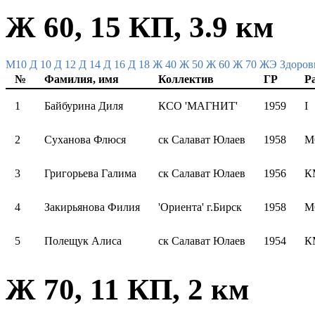
Ж 60, 15 КП, 3.9 км
M10
Д 10
Д 12
Д 14
Д 16
Д 18
Ж 40
Ж 50
Ж 60
Ж 70
ЖЭ
Здоров
№
Фамилия, имя
Коллектив
ГР
Р
1
Байбурина Диля
КСО 'МАГНИТ'
1959
I
2
Суханова Флюся
ск Салават Юлаев
1958
М
3
Григорьева Галима
ск Салават Юлаев
1956
К
4
Закирьянова Филия
'Ориента' г.Бирск
1958
М
5
Полещук Алиса
ск Салават Юлаев
1954
К
Ж 70, 11 КП, 2 км