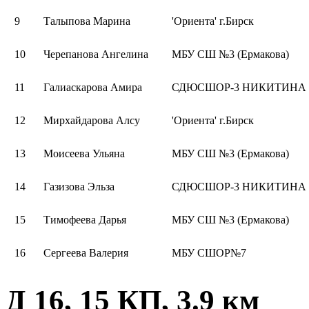
9
Талыпова Марина
'Ориента' г.Бирск
10
Черепанова Ангелина
МБУ СШ №3 (Ермакова)
11
Галиаскарова Амира
СДЮСШОР-3 НИКИТИНА
12
Мирхайдарова Алсу
'Ориента' г.Бирск
13
Моисеева Ульяна
МБУ СШ №3 (Ермакова)
14
Газизова Эльза
СДЮСШОР-3 НИКИТИНА
15
Тимофеева Дарья
МБУ СШ №3 (Ермакова)
16
Сергеева Валерия
МБУ СШОР№7
Д 16, 15 КП, 3.9 км