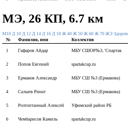
МЭ, 26 КП, 6.7 км
M10
Д 10
Д 12
Д 14
Д 16
Д 18
Ж 40
Ж 50
Ж 60
Ж 70
ЖЭ
Здоров
№
Фамилия, имя
Коллектив
1
Гафаров Айдар
МБУ СШОР№3, 'Спартак
2
Попов Евгений
spartakcup.ru
3
Ермаков Александр
МБУ СШ №3 (Ермакова)
4
Салыев Ринат
МБУ СШ №3 (Ермакова)
5
Розтоптанный Алексей
Уфимский район РБ
6
Чембарисов Камиль
spartakcup.ru