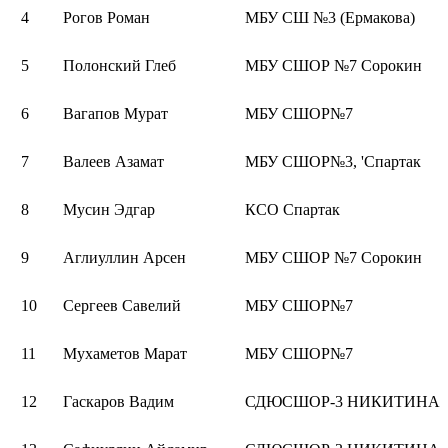
4
Рогов Роман
МБУ СШ №3 (Ермакова)
5
Полонский Глеб
МБУ СШОР №7 Сорокин
6
Вагапов Мурат
МБУ СШОР№7
7
Валеев Азамат
МБУ СШОР№3, 'Спартак
8
Мусин Эдгар
КСО Спартак
9
Аглиуллин Арсен
МБУ СШОР №7 Сорокин
10
Сергеев Савелий
МБУ СШОР№7
11
Мухаметов Марат
МБУ СШОР№7
12
Гаскаров Вадим
СДЮСШОР-3 НИКИТИНА