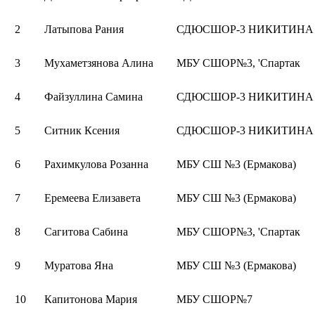
2
Латыпова Рания
СДЮСШОР-3 НИКИТИНА
3
Мухаметзянова Алина
МБУ СШОР№3, 'Спартак
4
Файзуллина Самина
СДЮСШОР-3 НИКИТИНА
5
Ситник Ксения
СДЮСШОР-3 НИКИТИНА
6
Рахимкулова Розанна
МБУ СШ №3 (Ермакова)
7
Еремеева Елизавета
МБУ СШ №3 (Ермакова)
8
Сагитова Сабина
МБУ СШОР№3, 'Спартак
9
Муратова Яна
МБУ СШ №3 (Ермакова)
10
Капитонова Мария
МБУ СШОР№7