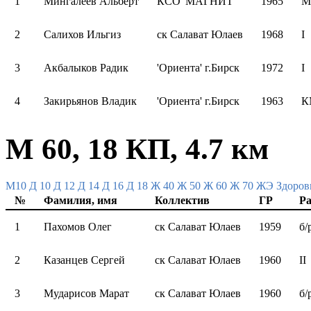
1
Мингалеев Альберт
КСО 'МАГНИТ'
1965
М
2
Салихов Ильгиз
ск Салават Юлаев
1968
I
3
Акбалыков Радик
'Ориента' г.Бирск
1972
I
4
Закирьянов Владик
'Ориента' г.Бирск
1963
К
М 60, 18 КП, 4.7 км
M10
Д 10
Д 12
Д 14
Д 16
Д 18
Ж 40
Ж 50
Ж 60
Ж 70
ЖЭ
Здоров
№
Фамилия, имя
Коллектив
ГР
Ра
1
Пахомов Олег
ск Салават Юлаев
1959
б/
2
Казанцев Сергей
ск Салават Юлаев
1960
II
3
Мударисов Марат
ск Салават Юлаев
1960
б/