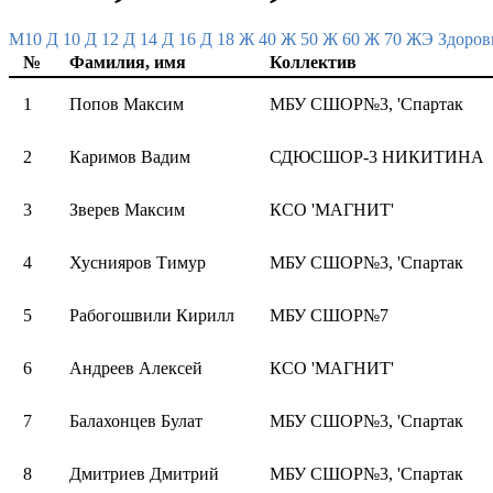
M10
Д 10
Д 12
Д 14
Д 16
Д 18
Ж 40
Ж 50
Ж 60
Ж 70
ЖЭ
Здоров
№
Фамилия, имя
Коллектив
1
Попов Максим
МБУ СШОР№3, 'Спартак
2
Каримов Вадим
СДЮСШОР-3 НИКИТИНА
3
Зверев Максим
КСО 'МАГНИТ'
4
Хуснияров Тимур
МБУ СШОР№3, 'Спартак
5
Рабогошвили Кирилл
МБУ СШОР№7
6
Андреев Алексей
КСО 'МАГНИТ'
7
Балахонцев Булат
МБУ СШОР№3, 'Спартак
8
Дмитриев Дмитрий
МБУ СШОР№3, 'Спартак