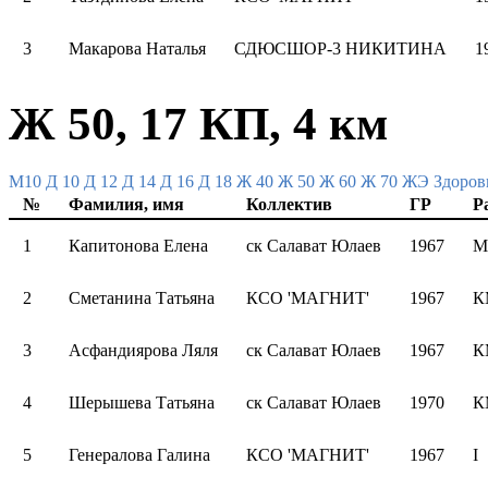
3
Макарова Наталья
СДЮСШОР-3 НИКИТИНА
1
Ж 50, 17 КП, 4 км
M10
Д 10
Д 12
Д 14
Д 16
Д 18
Ж 40
Ж 50
Ж 60
Ж 70
ЖЭ
Здоров
№
Фамилия, имя
Коллектив
ГР
Р
1
Капитонова Елена
ск Салават Юлаев
1967
М
2
Сметанина Татьяна
КСО 'МАГНИТ'
1967
К
3
Асфандиярова Ляля
ск Салават Юлаев
1967
К
4
Шерышева Татьяна
ск Салават Юлаев
1970
К
5
Генералова Галина
КСО 'МАГНИТ'
1967
I