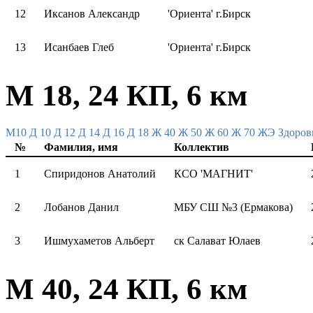
12
Иксанов Александр
'Ориента' г.Бирск
13
Исанбаев Глеб
'Ориента' г.Бирск
М 18, 24 КП, 6 км
M10
Д 10
Д 12
Д 14
Д 16
Д 18
Ж 40
Ж 50
Ж 60
Ж 70
ЖЭ
Здоров
№
Фамилия, имя
Коллектив
1
Спиридонов Анатолий
КСО 'МАГНИТ'
2
Лобанов Данил
МБУ СШ №3 (Ермакова)
3
Ишмухаметов Альберт
ск Салават Юлаев
М 40, 24 КП, 6 км