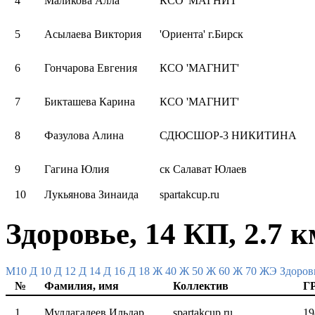
4
Маликова Алла
КСО 'МАГНИТ'
5
Асылаева Виктория
'Ориента' г.Бирск
6
Гончарова Евгения
КСО 'МАГНИТ'
7
Бикташева Карина
КСО 'МАГНИТ'
8
Фазулова Алина
СДЮСШОР-3 НИКИТИНА
9
Гагина Юлия
ск Салават Юлаев
10
Лукьянова Зинаида
spartakcup.ru
Здоровье, 14 КП, 2.7 к
M10
Д 10
Д 12
Д 14
Д 16
Д 18
Ж 40
Ж 50
Ж 60
Ж 70
ЖЭ
Здоров
№
Фамилия, имя
Коллектив
Г
1
Муллагалеев Ильдар
spartakcup.ru
19