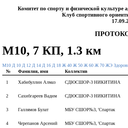
Комитет по спорту и физической культуре 
Клуб спортивного ориент
17.09.
ПРОТОКО
M10, 7 КП, 1.3 км
M10
Д 10
Д 12
Д 14
Д 16
Д 18
Ж 40
Ж 50
Ж 60
Ж 70
ЖЭ
Здоров
№
Фамилия, имя
Коллектив
1
Хабибуллин Алмаз
СДЮСШОР-3 НИКИТИНА
2
Сахибгареев Вадим
СДЮСШОР-3 НИКИТИНА
3
Галлямов Булат
МБУ СШОР№3, 'Спартак
4
Черепанов Арсений
МБУ СШОР№3, 'Спартак