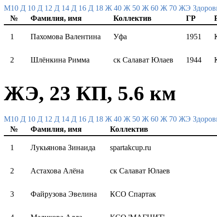
M10
Д 10
Д 12
Д 14
Д 16
Д 18
Ж 40
Ж 50
Ж 60
Ж 70
ЖЭ
Здоров
№
Фамилия, имя
Коллектив
ГР
1
Пахомова Валентина
Уфа
1951
2
Шлёнкина Римма
ск Салават Юлаев
1944
ЖЭ, 23 КП, 5.6 км
M10
Д 10
Д 12
Д 14
Д 16
Д 18
Ж 40
Ж 50
Ж 60
Ж 70
ЖЭ
Здоров
№
Фамилия, имя
Коллектив
1
Лукьянова Зинаида
spartakcup.ru
2
Астахова Алёна
ск Салават Юлаев
3
Файрузова Эвелина
КСО Спартак