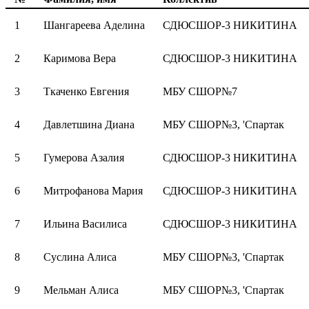
1
Шангареева Аделина
СДЮСШОР-3 НИКИТИНА
2
Каримова Вера
СДЮСШОР-3 НИКИТИНА
3
Ткаченко Евгения
МБУ СШОР№7
4
Давлетшина Диана
МБУ СШОР№3, 'Спартак
5
Гумерова Азалия
СДЮСШОР-3 НИКИТИНА
6
Митрофанова Мария
СДЮСШОР-3 НИКИТИНА
7
Ильина Василиса
СДЮСШОР-3 НИКИТИНА
8
Суслина Алиса
МБУ СШОР№3, 'Спартак
9
Мельман Алиса
МБУ СШОР№3, 'Спартак