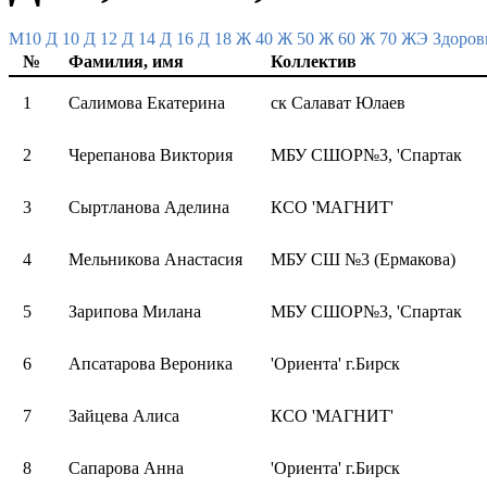
M10
Д 10
Д 12
Д 14
Д 16
Д 18
Ж 40
Ж 50
Ж 60
Ж 70
ЖЭ
Здоров
№
Фамилия, имя
Коллектив
1
Салимова Екатерина
ск Салават Юлаев
2
Черепанова Виктория
МБУ СШОР№3, 'Спартак
3
Сыртланова Аделина
КСО 'МАГНИТ'
4
Мельникова Анастасия
МБУ СШ №3 (Ермакова)
5
Зарипова Милана
МБУ СШОР№3, 'Спартак
6
Апсатарова Вероника
'Ориента' г.Бирск
7
Зайцева Алиса
КСО 'МАГНИТ'
8
Сапарова Анна
'Ориента' г.Бирск