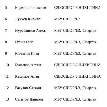
5
Кадетов Ростислав
СДЮСШОР-3 НИКИТИНА
6
Лучков Кирилл
МБУ СШОР№7
7
Нуретдинов Алмаз
МБУ СШОР№3, 'Спартак
8
Гулин Глеб
МБУ СШОР№3, 'Спартак
9
Кичигин Илья
МБУ СШОР№3, 'Спартак
10
Булгаков Артем
СДЮСШОР-3 НИКИТИНА
11
Каримов Алан
СДЮСШОР-3 НИКИТИНА
12
Рагузин Степан
МБУ СШОР№3, 'Спартак
13
Сагитов Даниэль
МБУ СШОР№3, 'Спартак