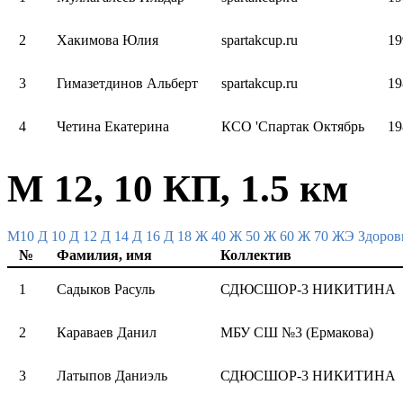
2
Хакимова Юлия
spartakcup.ru
19
3
Гимазетдинов Альберт
spartakcup.ru
19
4
Четина Екатерина
КСО 'Спартак Октябрь
19
М 12, 10 КП, 1.5 км
M10
Д 10
Д 12
Д 14
Д 16
Д 18
Ж 40
Ж 50
Ж 60
Ж 70
ЖЭ
Здоров
№
Фамилия, имя
Коллектив
1
Садыков Расуль
СДЮСШОР-3 НИКИТИНА
2
Караваев Данил
МБУ СШ №3 (Ермакова)
3
Латыпов Даниэль
СДЮСШОР-3 НИКИТИНА