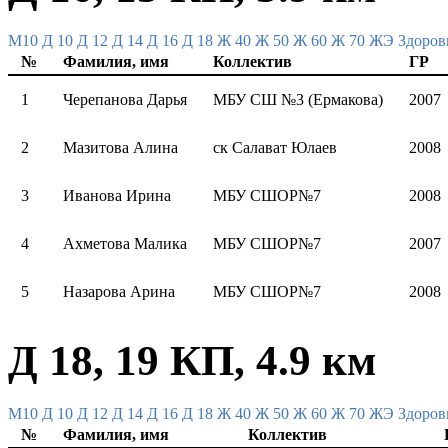
M10
Д 10
Д 12
Д 14
Д 16
Д 18
Ж 40
Ж 50
Ж 60
Ж 70
ЖЭ
Здоров
№
Фамилия, имя
Коллектив
ГР
1
Черепанова Дарья
МБУ СШ №3 (Ермакова)
2007
2
Мазитова Алина
ск Салават Юлаев
2008
3
Иванова Ирина
МБУ СШОР№7
2008
4
Ахметова Малика
МБУ СШОР№7
2007
5
Назарова Арина
МБУ СШОР№7
2008
Д 18, 19 КП, 4.9 км
M10
Д 10
Д 12
Д 14
Д 16
Д 18
Ж 40
Ж 50
Ж 60
Ж 70
ЖЭ
Здоров
№
Фамилия, имя
Коллектив