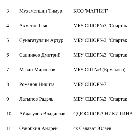
3
Мухаметшин Тимур
КСО 'МАГНИТ'
4
Ахметов Раян
МБУ СШОР№3, 'Спартак
5
Сунагатуллин Артур
МБУ СШОР№3, 'Спартак
6
Санников Дмитрий
МБУ СШОР№3, 'Спартак
7
Мазин Мирослав
МБУ СШ №3 (Ермакова)
8
Романов Никита
МБУ СШОР№7
9
Латыпов Радэль
МБУ СШОР№3, 'Спартак
10
Айдагулов Владислав
СДЮСШОР-3 НИКИТИНА
11
Ознобкин Андрей
ск Салават Юлаев