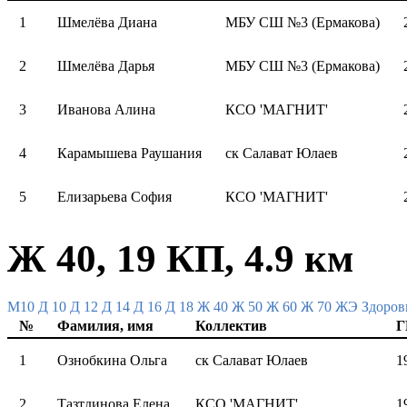
1
Шмелёва Диана
МБУ СШ №3 (Ермакова)
2
Шмелёва Дарья
МБУ СШ №3 (Ермакова)
3
Иванова Алина
КСО 'МАГНИТ'
4
Карамышева Раушания
ск Салават Юлаев
5
Елизарьева София
КСО 'МАГНИТ'
Ж 40, 19 КП, 4.9 км
M10
Д 10
Д 12
Д 14
Д 16
Д 18
Ж 40
Ж 50
Ж 60
Ж 70
ЖЭ
Здоров
№
Фамилия, имя
Коллектив
Г
1
Ознобкина Ольга
ск Салават Юлаев
1
2
Тазтдинова Елена
КСО 'МАГНИТ'
1