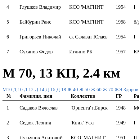
4
Глушков Владимир
КСО 'МАГНИТ'
1954
I
5
Байбурин Раис
КСО 'МАГНИТ'
1958
б/
6
Григорьев Николай
ск Салават Юлаев
1954
I
7
Суханов Федор
Иглино РБ
1957
К
М 70, 13 КП, 2.4 км
M10
Д 10
Д 12
Д 14
Д 16
Д 18
Ж 40
Ж 50
Ж 60
Ж 70
ЖЭ
Здоров
№
Фамилия, имя
Коллектив
ГР
Ра
1
Садаков Вячеслав
'Ориента' г.Бирск
1948
М
2
Седюк Леонид
'Квик' Уфа
1949
I
3
Лукьянов Анатолий
КСО 'МАГНИТ'
1951
II