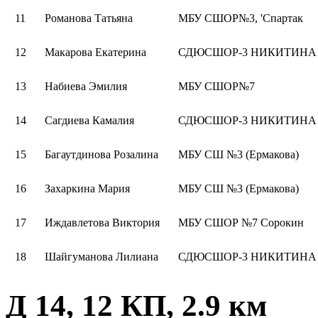
11
Романова Татьяна
МБУ СШОР№3, 'Спартак
12
Макарова Екатерина
СДЮСШОР-3 НИКИТИНА
13
Набиева Эмилия
МБУ СШОР№7
14
Сагдиева Камалия
СДЮСШОР-3 НИКИТИНА
15
Багаутдинова Розалина
МБУ СШ №3 (Ермакова)
16
Захаркина Мария
МБУ СШ №3 (Ермакова)
17
Иждавлетова Виктория
МБУ СШОР №7 Сорокин
18
Шайгуманова Лилиана
СДЮСШОР-3 НИКИТИНА
Д 14, 12 КП, 2.9 км