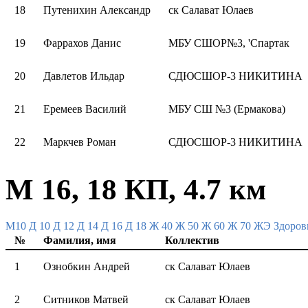
18
Путенихин Александр
ск Салават Юлаев
19
Фаррахов Данис
МБУ СШОР№3, 'Спартак
20
Давлетов Ильдар
СДЮСШОР-3 НИКИТИНА
21
Еремеев Василий
МБУ СШ №3 (Ермакова)
22
Маркчев Роман
СДЮСШОР-3 НИКИТИНА
М 16, 18 КП, 4.7 км
M10
Д 10
Д 12
Д 14
Д 16
Д 18
Ж 40
Ж 50
Ж 60
Ж 70
ЖЭ
Здоров
№
Фамилия, имя
Коллектив
1
Ознобкин Андрей
ск Салават Юлаев
2
Ситников Матвей
ск Салават Юлаев