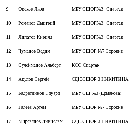
9
Орехов Яков
МБУ СШОР№3, 'Спартак
10
Романов Дмитрий
МБУ СШОР№3, 'Спартак
11
Липатов Кирилл
МБУ СШОР№3, 'Спартак
12
Чуманов Вадим
МБУ СШОР №7 Сорокин
13
Сулейманов Альберт
КСО Спартак
14
Акулов Сергей
СДЮСШОР-3 НИКИТИНА
15
Бадретдинов Эдуард
МБУ СШ №3 (Ермакова)
16
Галеев Артём
МБУ СШОР №7 Сорокин
17
Мирсаяпов Динислам
СДЮСШОР-3 НИКИТИНА