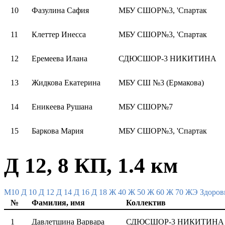
10
Фазулина Сафия
МБУ СШОР№3, 'Спартак
11
Клеттер Инесса
МБУ СШОР№3, 'Спартак
12
Еремеева Илана
СДЮСШОР-3 НИКИТИНА
13
Жидкова Екатерина
МБУ СШ №3 (Ермакова)
14
Еникеева Рушана
МБУ СШОР№7
15
Баркова Мария
МБУ СШОР№3, 'Спартак
Д 12, 8 КП, 1.4 км
M10
Д 10
Д 12
Д 14
Д 16
Д 18
Ж 40
Ж 50
Ж 60
Ж 70
ЖЭ
Здоров
№
Фамилия, имя
Коллектив
1
Давлетшина Варвара
СДЮСШОР-3 НИКИТИНА