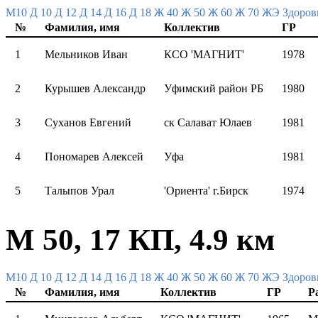
M10
Д 10
Д 12
Д 14
Д 16
Д 18
Ж 40
Ж 50
Ж 60
Ж 70
ЖЭ
Здоров
№
Фамилия, имя
Коллектив
ГР
1
Мельников Иван
КСО 'МАГНИТ'
1978
2
Курышев Александр
Уфимский район РБ
1980
3
Суханов Евгений
ск Салават Юлаев
1981
4
Пономарев Алексей
Уфа
1981
5
Талыпов Урал
'Ориента' г.Бирск
1974
М 50, 17 КП, 4.9 км
M10
Д 10
Д 12
Д 14
Д 16
Д 18
Ж 40
Ж 50
Ж 60
Ж 70
ЖЭ
Здоров
№
Фамилия, имя
Коллектив
ГР
Р