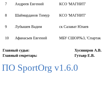
7
Андреев Евгений
КСО 'МАГНИТ'
8
Шаймарданов Тимур
КСО 'МАГНИТ'
9
Лубышев Вадим
ск Салават Юлаев
10
Афанасьев Евгений
МБУ СШОР№3, 'Спартак
Главный судья:
Хуснияров А.В.
Главный секретарь:
Гутьяр Е.В.
ПО SportOrg v1.6.0