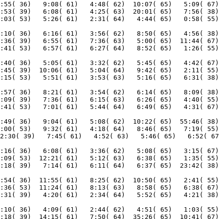
:55( 36)   9:08( 61)   4:48( 62)  10:07( 65)   5:09( 67)
:53( 39)   6:08( 61)   4:25( 63)  20:01( 65)   7:56( 38)
:10( 36)   6:16( 61)   3:56( 62)   8:50( 65)   4:56( 38)
:36( 39)   6:55( 61)   7:36( 63)   5:00( 65)  11:44( 67)
:40( 36)   5:05( 61)   3:32( 62)   5:45( 65)   4:42( 67)
:45( 39)  10:06( 61)   5:04( 64)   9:42( 65)   2:11( 55)
:57( 36)   8:21( 61)   3:54( 62)   6:14( 65)   8:09( 38)
:09( 39)   7:36( 61)   6:15( 63)   6:26( 65)   4:40( 55)
:49( 36)   9:04( 61)   5:08( 62)  10:22( 65)  55:46( 38)
:00( 53)   9:32( 61)   4:18( 64)   8:46( 65)   7:19( 55)
:16( 36)   6:08( 61)   3:36( 62)   5:08( 65)   3:15( 67)
:09( 53)  12:21( 61)   5:12( 63)   6:38( 65)   1:35( 55)
:54( 36)  11:55( 61)   8:25( 62)  10:50( 65)   2:41( 55)
:36( 53)  11:24( 61)   8:13( 63)   8:58( 65)   6:38( 67)
:10( 36)   4:09( 61)   2:44( 62)   4:51( 65)   1:03( 55)
:18( 39)  14:15( 61)   7:50( 64)  35:26( 65)  10:41( 67)