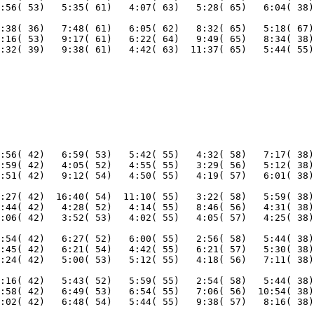
:38( 36)   7:48( 61)   6:05( 62)   8:32( 65)   5:18( 67)
:16( 53)   9:17( 61)   6:22( 64)   9:49( 65)   8:34( 38)
:32( 39)   9:38( 61)   4:42( 63)  11:37( 65)   5:44( 55)
:56( 42)   6:59( 53)   5:42( 55)   4:32( 58)   7:17( 38)
:59( 42)   4:05( 52)   4:55( 55)   3:29( 56)   5:12( 38)
:27( 42)  16:40( 54)  11:10( 55)   3:22( 58)   5:59( 38)
:44( 42)   4:28( 52)   4:14( 55)   8:46( 56)   4:31( 38)
:54( 42)   6:27( 52)   6:00( 55)   2:56( 58)   5:44( 38)
:45( 42)   6:21( 54)   4:42( 55)   6:21( 57)   5:30( 38)
:16( 42)   5:43( 52)   5:59( 55)   2:54( 58)   5:44( 38)
:58( 42)   6:49( 53)   6:54( 55)   7:06( 56)  10:54( 38)