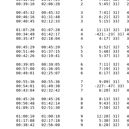
       00:45:32   00:45:32         3       7:41( 31)   4
       00:46:16   01:31:48         3       6:21( 32)   3
       01:07:28   01:07:28         4      11:13( 32)  10
       00:34:49   01:42:17         4     -421:-23( 31) 4
       00:45:29   00:45:29         5       6:52( 32)   5
       00:51:46   01:37:15         5       5:48( 33)   4
       00:39:05   00:39:05         6       7:11( 32)   4
       00:57:00   01:36:05         6       7:19( 31)   3
       00:55:36   00:55:36         7       9:09( 31)   5
       00:54:01   01:49:38         7     -227:-47( 33)  
       00:45:26   00:45:26         8       8:13( 33)   3
       00:56:48   01:42:14         8       9:43( 31)   4
       01:00:10   01:00:10         9      12:20( 31)   4
       01:17:08   02:17:18         9       5:38( 33)   4