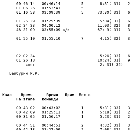
       00:46:14   00:46:14         5       8:31( 31)   2
       01:06:26   01:52:41         5    

       01:25:39   01:25:39                 5:04( 33)   6
       02:34:33   04:00:12                11:03( 32)   8
       01:55:10   01:55:10         7       4:15( 32)   3
    

       02:02:34                            5:26( 33)   6
       01:26:18                           10:24( 31)   9
           снят                           -2:-31( 32)   
    Байбурин Р.Р.       

                        
 Квал    Время      Время   Прим  Место     

       на этапе   команды       
       00:43:02   00:43:02         1       5:31( 33)   3
       00:42:09   01:25:11         1       5:18( 32)   2
       00:44:51   00:44:51         2       4:32( 33)   3
       00:42:18   01:27:09         2       7:08( 32)   3