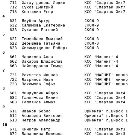
   711  Фатхутдинова Лидия        КСО 'Спартак Окт7    
   712  Сухов Дмитрий             КСО 'Спартак Окт7    
4  
   631  Якубов Артур              СКСЮ-9               
   632  Салимова Екатерина        СКСЮ-9               
5  
   621  Тимербаев Дмитрий         СКСЮ-8               
   622  Шерышева Татьяна          СКСЮ-8               
6  
   661  Маликова Алла             КСО 'Магнит'-4       
   662  Захаров Владислав         КСО 'Магнит'-4       
7  
   721  Рахметов Ильназ           КСО 'МАГНИТ' лично   
   722  Лавринов Иван             КСО 'МАГНИТ' лично   
8  
   681  Миндуллин Айдар           КСО 'Спартак Окт4    
   682  Галлямова Лилия           КСО 'Спартак Окт4    
9  
   611  Иванов Борис              Ориента' г.Бирск 1   
   612  Асылаева Виктория         Ориента' г.Бирск 1   
10 
   671  Кичигин Пётр              КСО 'Спартак Окт3    
   672  Баландина Людмила         КСО 'Спартак Окт3    