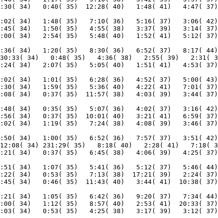
:02( 34)   1:48( 35)   7:10( 36)   5:16( 37)   3:06( 42)
:45( 34)   1:50( 35)   4:55( 38)   3:37( 39)   3:14( 37)
:36( 34)   1:20( 35)   8:30( 36)   6:52( 37)   8:17( 44)
30:33( 34)   0:48( 35)   4:36( 38)   2:55( 39)   2:31( 3
:02( 34)   1:01( 35)   6:28( 36)   4:52( 37)   5:00( 43)
:30( 34)   1:59( 35)   5:36( 40)   4:22( 41)   7:01( 37)
:48( 34)   0:35( 35)   5:07( 36)   4:02( 37)   3:16( 42)
:56( 34)   0:37( 35)  10:01( 40)   3:21( 41)   6:59( 37)
:50( 34)   1:00( 35)   6:52( 36)   7:57( 37)   3:51( 42)
12:08( 34) 231:29( 35)   8:18( 40)   2:28( 41)   7:18( 3
:51( 34)   1:07( 35)   5:41( 36)   5:12( 37)   5:46( 44)
:22( 34)   0:53( 35)   7:13( 38)  17:21( 39)   2:24( 37)
:21( 34)   1:05( 35)   6:42( 36)   9:20( 37)   7:34( 44)
:00( 34)   1:12( 35)   8:57( 40)   2:53( 41)  20:33( 37)