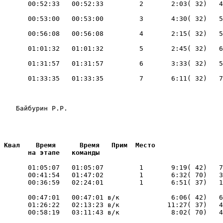
    

    Байбурин Р.Р.       

                        
 Квал    Время      Время   Прим  Место     

       на этапе   команды       
       01:05:07   01:05:07         1       9:19( 42)   7
       00:41:54   01:47:02         1       6:32( 70)   3
       00:47:01   00:47:01 в/к             6:06( 42)   6
       01:26:22   02:13:23 в/к            11:27( 37)   4