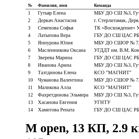
№
Фамилия, имя
Команда
1
Гутьяр Елена
МБУ ДО СШ №3, Гут
2
Деркач Анастасия
г. Стерлитамак, Дерк
3
Семенова Софья
ТК «Восхождение»
4
Латыпова Вера
ГБУ ДО СШ ЦАС Р
5
Яннурова Юлия
МБУ ДО СШОР № 7, 
6
Масленникова Оксана
УГДДТ им. В.М. Ком
7
Зверева Марина
ГБУ ДО СШ ЦАС Р
8
Иванова Арина
МБУ ДО СШ №3, Гут
9
Тазтдинова Елена
КСО "МАГНИТ"
10
Чуманова Валентина
МБУ ДО СШОР № 7, 
11
Маликова Алла
КСО "МАГНИТ"
12
Фахретдинова Эльмира
МБУ ДО СШ №3, Гут
13
Хасанова Евгения
УГНТУ
14
Хамитова Рената
ГБУ ДО СШ ЦАС Р
М open, 13 КП, 2.9 