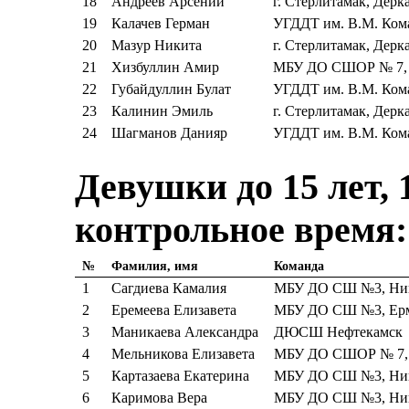
18
Андреев Арсений
г. Стерлитамак, Дерк
19
Калачев Герман
УГДДТ им. В.М. Ком
20
Мазур Никита
г. Стерлитамак, Дерк
21
Хизбуллин Амир
МБУ ДО СШОР № 7, 
22
Губайдуллин Булат
УГДДТ им. В.М. Ком
23
Калинин Эмиль
г. Стерлитамак, Дерк
24
Шагманов Данияр
УГДДТ им. В.М. Ком
Девушки до 15 лет, 1
контрольное время:
№
Фамилия, имя
Команда
1
Сагдиева Камалия
МБУ ДО СШ №3, Ники
2
Еремеева Елизавета
МБУ ДО СШ №3, Ерм
3
Маникаева Александра
ДЮСШ Нефтекамск
4
Мельникова Елизавета
МБУ ДО СШОР № 7, 
5
Картазаева Екатерина
МБУ ДО СШ №3, Ники
6
Каримова Вера
МБУ ДО СШ №3, Ники