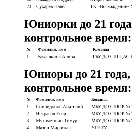
23
Сухарев Павел
ТК «Восхождение»
Юниорки до 21 года,
контрольное время:
№
Фамилия, имя
Команда
1
Кудашкина Арина
ГБУ ДО СШ ЦАС 
Юниоры до 21 года, 
контрольное время:
№
Фамилия, имя
Команда
1
Спиридонов Анатолий
МБУ ДО СШОР № 7,
2
Некрасов Егор
МБУ ДО СШОР № 7,
3
Мухаметшин Тимур
МБУ ДО СШОР № 7,
4
Мазин Мирослав
УГНТУ