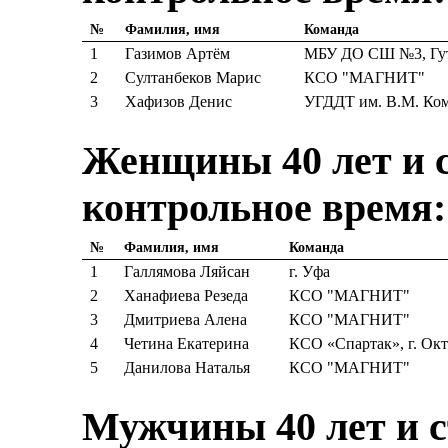
№
Фамилия, имя
Команда
1
Газимов Артём
МБУ ДО СШ №3, Гут
2
Султанбеков Марис
КСО "МАГНИТ"
3
Хафизов Денис
УГДДТ им. В.М. Ко
Женщины 40 лет и с
контрольное время:
№
Фамилия, имя
Команда
1
Галлямова Ляйсан
г. Уфа
2
Ханафиева Резеда
КСО "МАГНИТ"
3
Дмитриева Алена
КСО "МАГНИТ"
4
Четина Екатерина
КСО «Спартак», г. Ок
5
Данилова Наталья
КСО "МАГНИТ"
Мужчины 40 лет и с