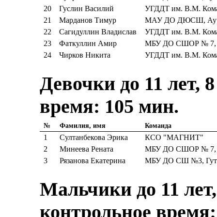
20
Гуслин Василий
УГДДТ им. В.М. Ком
21
Марданов Тимур
МАУ ДО ДЮСШ, Аур
22
Сагидуллин Владислав
УГДДТ им. В.М. Ком
23
Фаткуллин Амир
МБУ ДО СШОР № 7, 
24
Чирков Никита
УГДДТ им. В.М. Ком
Девочки до 11 лет, 
время: 105 мин.
№
Фамилия, имя
Команда
1
Султанбекова Эрика
КСО "МАГНИТ"
2
Минеева Рената
МБУ ДО СШОР № 7, 
3
Рязанова Екатерина
МБУ ДО СШ №3, Гуть
Мальчики до 11 лет,
контрольное время: