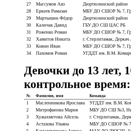
27
Магсумов Аяз
Дюртюлинский район
28
Еркеев Рамазан
МБУ ДО СШОР № 7, Гр
29
Мартышин Фёдор
Дюртюлинский район
30
Каличак Давид
ГБУ ДО СШ ЦАС РБ
31
Роженко Роман
МБУ ДО СШОР № 7, Гр
32
Хамитов Никита
г. Стерлитамак, Деркач 
33
Ковин Иван
МБУ ДО СШОР № 7, Гр
34
Пахомов Роман
УГДДТ им. В.М. Комар
Девочки до 13 лет, 1
контрольное время:
№
Фамилия, имя
Команда
1
Масленникова Ярослава
УГДДТ им. В.М. Ко
2
Митрофанова Мария
МБУ ДО СШ №3, Ник
3
Хужахметова Айсель
г. Стерлитамак, Дер
4
Астахова Ульяна
МБУ ДО СШОР № 7,
5
Камалетдинова Амина
МАУ ДО ДЮСШ, Аур