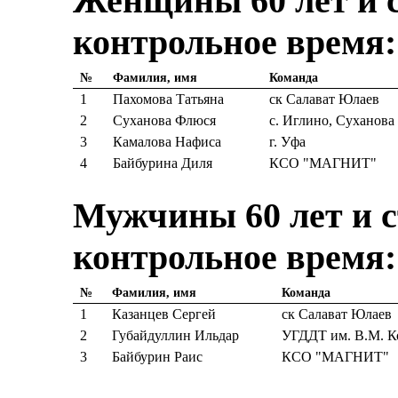
Женщины 60 лет и с
контрольное время:
№
Фамилия, имя
Команда
1
Пахомова Татьяна
ск Салават Юлаев
2
Суханова Флюся
с. Иглино, Суханова
3
Камалова Нафиса
г. Уфа
4
Байбурина Диля
КСО "МАГНИТ"
Мужчины 60 лет и ст
контрольное время:
№
Фамилия, имя
Команда
1
Казанцев Сергей
ск Салават Юлаев
2
Губайдуллин Ильдар
УГДДТ им. В.М. К
3
Байбурин Раис
КСО "МАГНИТ"