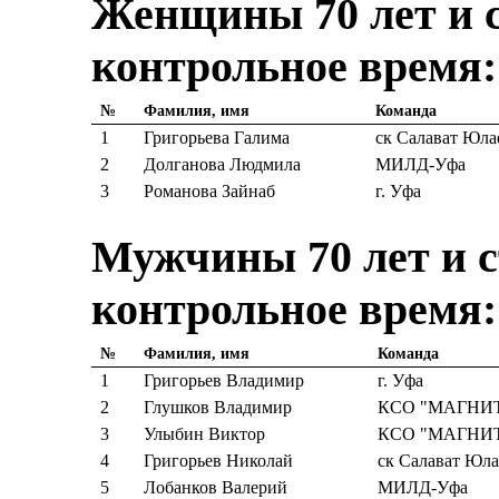
Женщины 70 лет и с
контрольное время:
№
Фамилия, имя
Команда
1
Григорьева Галима
ск Салават Юла
2
Долганова Людмила
МИЛД-Уфа
3
Романова Зайнаб
г. Уфа
Мужчины 70 лет и ст
контрольное время:
№
Фамилия, имя
Команда
1
Григорьев Владимир
г. Уфа
2
Глушков Владимир
КСО "МАГНИ
3
Улыбин Виктор
КСО "МАГНИ
4
Григорьев Николай
ск Салават Юла
5
Лобанков Валерий
МИЛД-Уфа