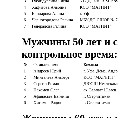
3
Губайдуллина Елена
УГДДТ им. В.М. Ком
4
Хафизова Альбина
КСО "МАГНИТ"
5
Кандарова Алина
г. Уфа
6
Черногородова Регина
МБУ ДО СШОР № 7, 
7
Генералова Галина
КСО "МАГНИТ"
Мужчины 50 лет и с
контрольное время:
№
Фамилия, имя
Команда
1
Андреев Юрий
г. Уфа, Дёма, Андр
2
Мингалеев Альберт
КСО "МАГНИТ"
3
Сергин Роман
ДЮСШ Нефтекам
4
Пахомов Олег
ск Салават Юлаев
5
Афанасьев Евгений
г. Стерлитамак
6
Хисамов Радик
г. Стерлитамак