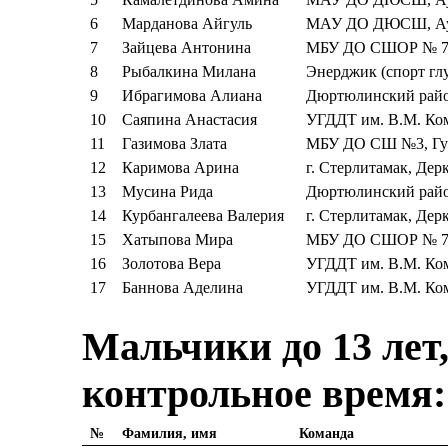
6
Марданова Айгуль
МАУ ДО ДЮСШ, Аур
7
Зайцева Антонина
МБУ ДО СШОР № 7,
8
Рыбалкина Милана
Энерджик (спорт гл
9
Ибрагимова Алиана
Дюртюлинский рай
10
Саяпина Анастасия
УГДДТ им. В.М. Ко
11
Газимова Злата
МБУ ДО СШ №3, Гут
12
Каримова Арина
г. Стерлитамак, Дер
13
Мусина Рида
Дюртюлинский рай
14
Курбангалеева Валерия
г. Стерлитамак, Дер
15
Хатыпова Мира
МБУ ДО СШОР № 7,
16
Золотова Вера
УГДДТ им. В.М. Ко
17
Баннова Аделина
УГДДТ им. В.М. Ко
Мальчики до 13 лет,
контрольное время:
№
Фамилия, имя
Команда