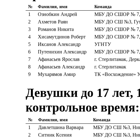
№
Фамилия, имя
Команда
1
Ознобкин Андрей
МБУ ДО СШОР № 7, 
2
Ахметов Раян
МБУ ДО СШ №3, Гут
3
Романов Никита
МБУ ДО СШОР № 7, 
4
Хисамутдинов Роберт
МБУ ДО СШОР № 7, 
5
Иксанов Александр
УГНТУ
6
Путенихин Александр
МБУ ДО СШОР № 7, 
7
Афанасьев Ярослав
г. Стерлитамак, Дерк
8
Афанасьев Александр
г. Стерлитамак
9
Мухарямов Амир
ТК «Восхождение»
Девушки до 17 лет, 
контрольное время:
№
Фамилия, имя
Команда
1
Давлетшина Варвара
МБУ ДО СШ №3, Ники
2
Ситник Ксения
МБУ ДО СШ №3, Ники