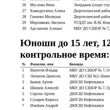
26
Муслова Ника
Энерджик (спорт глу
27
Хамидуллина Алина
Дюртюлинский райо
28
Ганиева Миляуша
Дюртюлинский райо
29
Мерзлякова Эвелина
УГДДТ им. В.М. Ком
30
Арсланова Алиана
МБУ ДО СШОР № 7, 
Юноши до 15 лет, 12
контрольное время:
№
Фамилия, имя
Команда
1
Вахитов Ильдар
МБУ ДО СШОР № 7, Оз
2
Латыпов Даниэль
МБУ ДО СШ №3, Никити
3
Быков Артем
ДЮСШ Нефтекамск
4
Шишов Алексей
МБУ ДО СШОР № 7, Гр
5
Сергин Артем
ДЮСШ Нефтекамск
6
Сухарев Кирилл
ДЮСШ Нефтекамск
7
Изибаев Андрей
ДЮСШ Нефтекамск