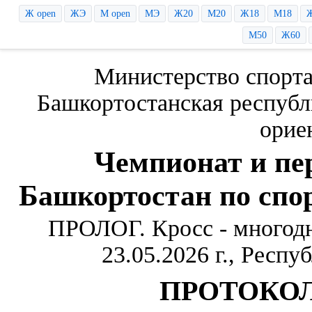
Ж open
ЖЭ
М open
МЭ
Ж20
М20
Ж18
М18
М50
Ж60
Министерство спорт
Башкортостанская республ
орие
Чемпионат и пе
Башкортостан по спо
ПРОЛОГ. Кросс - многод
23.05.2026 г., Респу
ПРОТОКОЛ