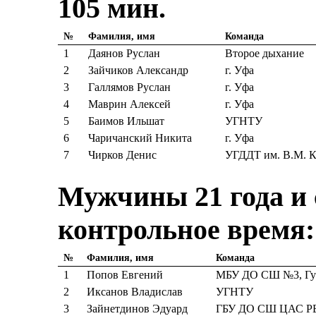
105 мин.
№
Фамилия, имя
Команда
1
Даянов Руслан
Второе дыхание
2
Зайчиков Александр
г. Уфа
3
Галлямов Руслан
г. Уфа
4
Маврин Алексей
г. Уфа
5
Баимов Ильшат
УГНТУ
6
Чаричанский Никита
г. Уфа
7
Чирков Денис
УГДДТ им. В.М. К
Мужчины 21 года и с
контрольное время:
№
Фамилия, имя
Команда
1
Попов Евгений
МБУ ДО СШ №3, Гут
2
Иксанов Владислав
УГНТУ
3
Зайнетдинов Эдуард
ГБУ ДО СШ ЦАС Р