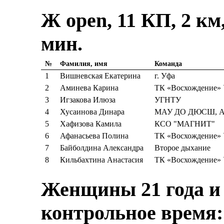
Ж open, 11 КП, 2 км
мин.
№
Фамилия, имя
Команда
1
Вишневская Екатерина
г. Уфа
2
Аминева Карина
ТК «Восхождение»
3
Игзакова Илюза
УГНТУ
4
Хусаинова Динара
МАУ ДО ДЮСШ, Ау
5
Хафизова Камила
КСО "МАГНИТ"
6
Афанасьева Полина
ТК «Восхождение»
7
Байболдина Александра
Второе дыхание
8
Кильбахтина Анастасия
ТК «Восхождение»
Женщины 21 года и 
контрольное время: