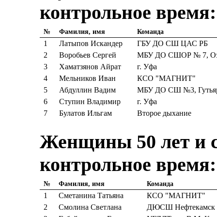
контрольное время:
№
Фамилия, имя
Команда
1
Латыпов Искандер
ГБУ ДО СШ ЦАС РБ
2
Воробьев Сергей
МБУ ДО СШОР № 7, Оз
3
Хаматзянов Айрат
г. Уфа
4
Мельников Иван
КСО "МАГНИТ"
5
Абдуллин Вадим
МБУ ДО СШ №3, Гутьяр
6
Ступин Владимир
г. Уфа
7
Булатов Ильгам
Второе дыхание
Женщины 50 лет и с
контрольное время:
№
Фамилия, имя
Команда
1
Сметанина Татьяна
КСО "МАГНИТ"
2
Смолина Светлана
ДЮСШ Нефтекамск