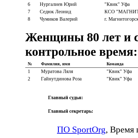
6
Нургалиев Юрий
"Квик" Уфа
7
Седюк Леонид
КСО "МАГНИ
8
Чумиков Валерий
г. Магнитогорс
Женщины 80 лет и с
контрольное время:
№
Фамилия, имя
Команда
1
Муратова Ляля
"Квик" Уфа
2
Гайнутдинова Роза
"Квик" Уфа
Главный судья:
Главный секретарь:
ПО SportOrg
,
Время п