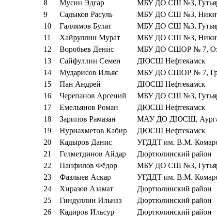
8
Мусин Эдгар
МБУ ДО СШ №3, Гутьяр
9
Садыков Расуль
МБУ ДО СШ №3, Никити
10
Галлямов Булат
МБУ ДО СШ №3, Гутьяр
11
Хайруллин Мурат
МБУ ДО СШ №3, Никити
12
Воробьев Денис
МБУ ДО СШОР № 7, Оз
13
Сайфуллин Семен
ДЮСШ Нефтекамск
14
Мударисов Ильяс
МБУ ДО СШОР № 7, Гр
15
Пан Андрей
ДЮСШ Нефтекамск
16
Черепанов Арсений
МБУ ДО СШ №3, Гутьяр
17
Емельянов Роман
ДЮСШ Нефтекамск
18
Зарипов Рамазан
МАУ ДО ДЮСШ, Аурга
19
Нуриахметов Кабир
ДЮСШ Нефтекамск
20
Кадыров Данис
УГДДТ им. В.М. Комар
21
Гелметдинов Айдар
Дюртюлинский район
22
Панфилов Фёдор
МБУ ДО СШ №3, Гутьяр
23
Фазлыев Аскар
УГДДТ им. В.М. Комар
24
Хиразов Азамат
Дюртюлинский район
25
Гиндуллин Ильназ
Дюртюлинский район
26
Кадиров Ильсур
Дюртюлинский район