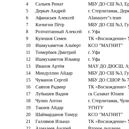
4
Салыев Ринат
МБУ ДО СШ №3, Ер
5
Деркач Андрей
г. Стерлитамак, Дер
6
Афанасьев Алексей
Afanasyev"s team
7
Кичигин Пётр
МБУ ДО СШ №3, Гут
8
Розтоптанный Алексей
г. Уфа
9
Кулешов Семен
ТК «Восхождение»
10
Ишмухаметов Альберт
КСО "МАГНИТ"
11
Тимербаев Дмитрий
г. Уфа
12
Ишмухаметов Ильмир
г. Уфа
13
Иванов Артём
МАУ ДО ДЮСШ, Аур
14
Миндуллин Айдар
МБУ ДО СШ №3, Гут
15
Чуманов Сергей
МБУ ДО СШОР № 7,
16
Саяпов Радмир
ТК «Восхождение»
17
Лубышев Вадим
ск Салават Юлаев
18
Чулин Антон
г. Стерлитамак, Чул
19
Такиев Айдар
УГНТУ
20
Шаймарданов Тимур
КСО "МАГНИТ"
21
Галлямов Ильназ
ТК «Восхождение»
22
Ахмадеев Андрей
Второе дыхание