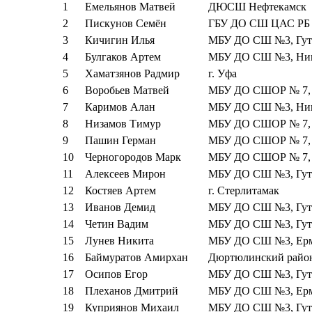
1
Емельянов Матвей
ДЮСШ Нефтекамск
2
Пискунов Семён
ГБУ ДО СШ ЦАС РБ
3
Кичигин Илья
МБУ ДО СШ №3, Гуть
4
Булгаков Артем
МБУ ДО СШ №3, Ники
5
Хаматзянов Радмир
г. Уфа
6
Воробьев Матвей
МБУ ДО СШОР № 7, 
7
Каримов Алан
МБУ ДО СШ №3, Ники
8
Низамов Тимур
МБУ ДО СШОР № 7, 
9
Пашин Герман
МБУ ДО СШОР № 7, 
10
Черногородов Марк
МБУ ДО СШОР № 7, 
11
Алексеев Мирон
МБУ ДО СШ №3, Гуть
12
Костяев Артем
г. Стерлитамак
13
Иванов Демид
МБУ ДО СШ №3, Гуть
14
Четин Вадим
МБУ ДО СШ №3, Гуть
15
Лунев Никита
МБУ ДО СШ №3, Ерм
16
Баймуратов Амирхан
Дюртюлинский райо
17
Осипов Егор
МБУ ДО СШ №3, Гуть
18
Плеханов Дмитрий
МБУ ДО СШ №3, Ерм
19
Куприянов Михаил
МБУ ДО СШ №3, Гуть