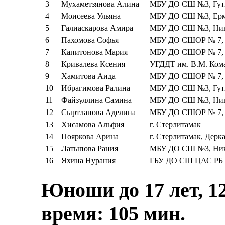
3
Мухаметзянова Алина
МБУ ДО СШ №3, Гуть
4
Моисеева Ульяна
МБУ ДО СШ №3, Ерм
5
Галиаскарова Амира
МБУ ДО СШ №3, Ники
6
Пахомова Софья
МБУ ДО СШОР № 7, 
7
Капитонова Мария
МБУ ДО СШОР № 7, 
8
Кривалева Ксения
УГДДТ им. В.М. Ком
9
Хамитова Аида
МБУ ДО СШОР № 7, 
10
Ибрагимова Ралина
МБУ ДО СШ №3, Гуть
11
Файзуллина Самина
МБУ ДО СШ №3, Ники
12
Сыртланова Аделина
МБУ ДО СШОР № 7, 
13
Хисамова Альфия
г. Стерлитамак
14
Пояркова Арина
г. Стерлитамак, Дерка
15
Латыпова Рания
МБУ ДО СШ №3, Ники
16
Яхина Нурания
ГБУ ДО СШ ЦАС РБ
Юноши до 17 лет, 1
время: 105 мин.