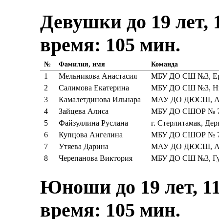
Девушки до 19 лет, 
время: 105 мин.
№
Фамилия, имя
Команда
1
Мельникова Анастасия
МБУ ДО СШ №3, Ер
2
Салимова Екатерина
МБУ ДО СШ №3, Ни
3
Камалетдинова Ильнара
МАУ ДО ДЮСШ, Ау
4
Зайцева Алиса
МБУ ДО СШОР № 7,
5
Файзуллина Руслана
г. Стерлитамак, Дер
6
Купцова Ангелина
МБУ ДО СШОР № 7,
7
Утяева Дарина
МАУ ДО ДЮСШ, Ау
8
Черепанова Виктория
МБУ ДО СШ №3, Гут
Юноши до 19 лет, 1
время: 105 мин.