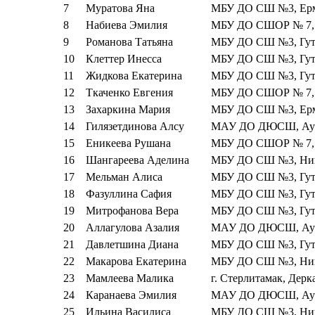
7
Муратова Яна
МБУ ДО СШ №3, Ерм
8
Набиева Эмилия
МБУ ДО СШОР № 7, 
9
Романова Татьяна
МБУ ДО СШ №3, Гуть
10
Клеттер Инесса
МБУ ДО СШ №3, Гуть
11
Жидкова Екатерина
МБУ ДО СШ №3, Гуть
12
Ткаченко Евгения
МБУ ДО СШОР № 7, 
13
Захаркина Мария
МБУ ДО СШ №3, Ерм
14
Гилязетдинова Алсу
МАУ ДО ДЮСШ, Аур
15
Еникеева Рушана
МБУ ДО СШОР № 7, 
16
Шангареева Аделина
МБУ ДО СШ №3, Ники
17
Мельман Алиса
МБУ ДО СШ №3, Гуть
18
Фазуллина Сафия
МБУ ДО СШ №3, Гуть
19
Митрофанова Вера
МБУ ДО СШ №3, Гуть
20
Аллагулова Азалия
МАУ ДО ДЮСШ, Аур
21
Давлетшина Диана
МБУ ДО СШ №3, Гуть
22
Макарова Екатерина
МБУ ДО СШ №3, Ники
23
Мамлеева Малика
г. Стерлитамак, Дерк
24
Каранаева Эмилия
МАУ ДО ДЮСШ, Аур
25
Ильина Василиса
МБУ ДО СШ №3, Ники