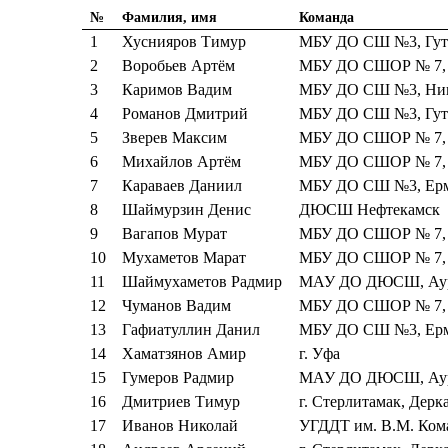
№
Фамилия, имя
Команда
1
Хуснияров Тимур
МБУ ДО СШ №3, Гуть
2
Воробьев Артём
МБУ ДО СШОР № 7, 
3
Каримов Вадим
МБУ ДО СШ №3, Ники
4
Романов Дмитрий
МБУ ДО СШ №3, Гуть
5
Зверев Максим
МБУ ДО СШОР № 7, 
6
Михайлов Артём
МБУ ДО СШОР № 7, 
7
Караваев Даниил
МБУ ДО СШ №3, Ерм
8
Шаймурзин Денис
ДЮСШ Нефтекамск
9
Вагапов Мурат
МБУ ДО СШОР № 7, 
10
Мухаметов Марат
МБУ ДО СШОР № 7, 
11
Шаймухаметов Радмир
МАУ ДО ДЮСШ, Аур
12
Чуманов Вадим
МБУ ДО СШОР № 7, 
13
Гафиатуллин Данил
МБУ ДО СШ №3, Ерм
14
Хаматзянов Амир
г. Уфа
15
Гумеров Радмир
МАУ ДО ДЮСШ, Аур
16
Дмитриев Тимур
г. Стерлитамак, Дерк
17
Иванов Николай
УГДДТ им. В.М. Ком