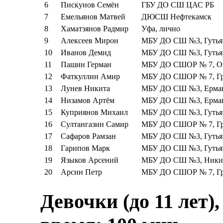
6
Пискунов Семён
ГБУ ДО СШ ЦАС РБ
7
Емельянов Матвей
ДЮСШ Нефтекамск
8
Хаматзянов Радмир
Уфа, лично
9
Алексеев Мирон
МБУ ДО СШ №3, Гутьяр
10
Иванов Демид
МБУ ДО СШ №3, Гутьяр
11
Пашин Герман
МБУ ДО СШОР № 7, Оз
12
Фаткуллин Амир
МБУ ДО СШОР № 7, Гр
13
Лунев Никита
МБУ ДО СШ №3, Ермак
14
Низамов Артём
МБУ ДО СШ №3, Ермак
15
Куприянов Михаил
МБУ ДО СШ №3, Гутьяр
16
Султангазин Самир
МБУ ДО СШОР № 7, Гр
17
Сафаров Рамзан
МБУ ДО СШ №3, Гутьяр
18
Гарипов Марк
МБУ ДО СШ №3, Гутьяр
19
Языков Арсений
МБУ ДО СШ №3, Никити
20
Арсин Петр
МБУ ДО СШОР № 7, Гр
Девочки (до 11 лет)