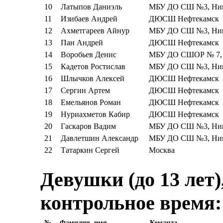
10
Латыпов Даниэль
МБУ ДО СШ №3, Ники
11
Изибаев Андрей
ДЮСШ Нефтекамск
12
Ахметгареев Айнур
МБУ ДО СШ №3, Ники
13
Пан Андрей
ДЮСШ Нефтекамск
14
Воробьев Денис
МБУ ДО СШОР № 7, 
15
Кадетов Ростислав
МБУ ДО СШ №3, Ники
16
Шлычков Алексей
ДЮСШ Нефтекамск
17
Сергин Артем
ДЮСШ Нефтекамск
18
Емельянов Роман
ДЮСШ Нефтекамск
19
Нуриахметов Кабир
ДЮСШ Нефтекамск
20
Гаскаров Вадим
МБУ ДО СШ №3, Ники
21
Давлетшин Александр
МБУ ДО СШ №3, Ники
22
Татаркин Сергей
Москва
Девушки (до 13 лет),
контрольное время:
№
Фамилия, имя
Команда