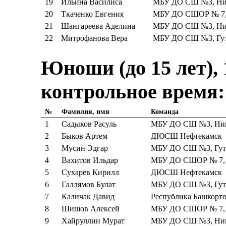
19
Ильина Василиса
МБУ ДО СШ №3, Ник
20
Ткаченко Евгения
МБУ ДО СШОР № 7, 
21
Шангареева Аделина
МБУ ДО СШ №3, Ник
22
Митрофанова Вера
МБУ ДО СШ №3, Гут
Юноши (до 15 лет), 
контрольное время:
№
Фамилия, имя
Команда
1
Садыков Расуль
МБУ ДО СШ №3, Ники
2
Быков Артем
ДЮСШ Нефтекамск
3
Мусин Эдгар
МБУ ДО СШ №3, Гуть
4
Вахитов Ильдар
МБУ ДО СШОР № 7, 
5
Сухарев Кирилл
ДЮСШ Нефтекамск
6
Галлямов Булат
МБУ ДО СШ №3, Гуть
7
Каличак Давид
Республика Башкорто
8
Шишов Алексей
МБУ ДО СШОР № 7, 
9
Хайруллин Мурат
МБУ ДО СШ №3, Ники