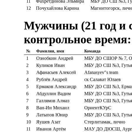
11
Фахретдинова Эльмира
МБУ ДО СШ №3, Гут
12
Почухайлова Карина
Магнитогорск, личн
Мужчины (21 год и с
контрольное время:
№
Фамилия, имя
Команда
1
Ознобкин Андрей
МБУ ДО СШОР № 7, Оз
2
Куликов Иван
МБУ ДО СШ №3, Гутья
3
Афанасьев Алексей
Afanasyev"s team
4
Рублёв Андрей
ск Салават Юлаев
5
Ермаков Александр
МБУ ДО СШ №3, Ермак
6
Абдуллин Вадим
МБУ ДО СШ №3, Гутья
7
Галлямов Алмаз
МБУ ДО СШ №3, Гутья
8
Ван-Ин Михаил
ОриентКУрС
9
Латыпов Юнир
МБУ ДО СШ №3, Гутья
10
Яушев Азат
Стерлитамак, лично
11
Иванов Артём
МАУ ДО ДЮСШ, Аурга