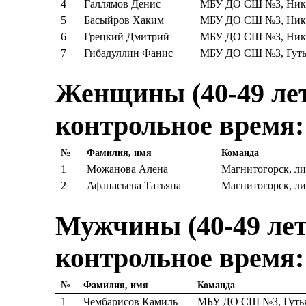
4
Галлямов Денис
МБУ ДО СШ №3, Ники
5
Басыйров Хаким
МБУ ДО СШ №3, Ники
6
Грецкий Дмитрий
МБУ ДО СШ №3, Ники
7
Гибадуллин Фанис
МБУ ДО СШ №3, Гутья
Женщины (40-49 лет)
контрольное время:
№
Фамилия, имя
Команда
1
Можанова Алена
Магнитогорск, л
2
Афанасьева Татьяна
Магнитогорск, л
Мужчины (40-49 лет)
контрольное время:
№
Фамилия, имя
Команда
1
Чембарисов Камиль
МБУ ДО СШ №3, Гутья