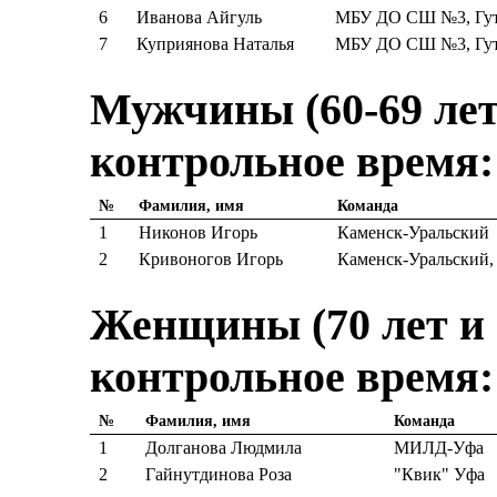
6
Иванова Айгуль
МБУ ДО СШ №3, Гут
7
Куприянова Наталья
МБУ ДО СШ №3, Гут
Мужчины (60-69 лет)
контрольное время:
№
Фамилия, имя
Команда
1
Никонов Игорь
Каменск-Уральский
2
Кривоногов Игорь
Каменск-Уральский,
Женщины (70 лет и с
контрольное время:
№
Фамилия, имя
Команда
1
Долганова Людмила
МИЛД-Уфа
2
Гайнутдинова Роза
"Квик" Уфа