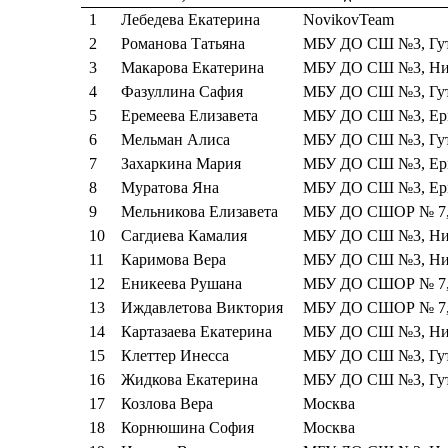
1
Лебедева Екатерина
NovikovTeam
2
Романова Татьяна
МБУ ДО СШ №3, Гут
3
Макарова Екатерина
МБУ ДО СШ №3, Ник
4
Фазуллина Сафия
МБУ ДО СШ №3, Гут
5
Еремеева Елизавета
МБУ ДО СШ №3, Ерм
6
Мельман Алиса
МБУ ДО СШ №3, Гут
7
Захаркина Мария
МБУ ДО СШ №3, Ерм
8
Муратова Яна
МБУ ДО СШ №3, Ерм
9
Мельникова Елизавета
МБУ ДО СШОР № 7, 
10
Сагдиева Камалия
МБУ ДО СШ №3, Ник
11
Каримова Вера
МБУ ДО СШ №3, Ник
12
Еникеева Рушана
МБУ ДО СШОР № 7, 
13
Иждавлетова Виктория
МБУ ДО СШОР № 7,
14
Картазаева Екатерина
МБУ ДО СШ №3, Ник
15
Клеттер Инесса
МБУ ДО СШ №3, Гут
16
Жидкова Екатерина
МБУ ДО СШ №3, Гут
17
Козлова Вера
Москва
18
Корнюшина София
Москва