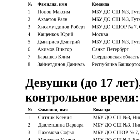
№
Фамилия, имя
Команда
1
Попов Максим
МБУ ДО СШ №3, Гуть
2
Ахметов Раян
МБУ ДО СШ №3, Гуть
3
Хисамутдинов Роберт
МБУ ДО СШОР № 7, О
4
Кащенков Юрий
Москва
5
Дмитриев Дмитрий
МБУ ДО СШ №3, Гуть
6
Акимов Виктор
Санкт-Петербург
7
Барышев Клим
Свердловская область
8
Зайнетдинов Даниэль
Республика Башкорто
Девушки (до 17 лет),
контрольное время:
№
Фамилия, имя
Команда
1
Ситник Ксения
МБУ ДО СШ №3, Ники
2
Давлетшина Варвара
МБУ ДО СШ №3, Ники
3
Пахомова Софья
МБУ ДО СШОР № 7, 
4
Моисеева Ульяна
МБУ ДО СШ №3, Ерм