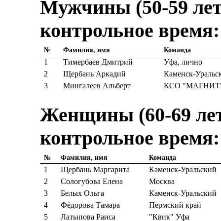
Мужчины (50-59 лет)
контрольное время:
№
Фамилия, имя
Команда
1
Тимербаев Дмитрий
Уфа, лично
2
Щербань Аркадий
Каменск-Уральс
3
Мингалеев Альберт
КСО "МАГНИТ
Женщины (60-69 лет)
контрольное время:
№
Фамилия, имя
Команда
1
Щербань Маргарита
Каменск-Уральский
2
Сологубова Елена
Москва
3
Белых Ольга
Каменск-Уральский
4
Фёдорова Тамара
Пермский край
5
Латыпова Раиса
"Квик" Уфа