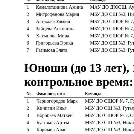
1
Камалетдинова Амина
МАУ ДО ДЮСШ, Аур
2
Митрофанова Мария
МБУ ДО СШ №3, Ник
3
Астахова Ульяна
МБУ ДО СШОР № 7, 
4
Зайцева Антонина
МБУ ДО СШОР № 7, 
5
Хатыпова Мира
МБУ ДО СШОР № 7, 
6
Григорьева Эрика
МБУ ДО СШ №3, Гуть
7
Газимова Злата
МБУ ДО СШ №3, Гуть
Юноши (до 13 лет), 
контрольное время:
№
Фамилия, имя
Команда
1
Черногородов Марк
МБУ ДО СШОР № 7, Гр
2
Кичигин Илья
МБУ ДО СШ №3, Гутьяр
3
Воробьев Матвей
МБУ ДО СШОР № 7, Оз
4
Булгаков Артем
МБУ ДО СШ №3, Никити
5
Каримов Алан
МБУ ДО СШ №3, Никити