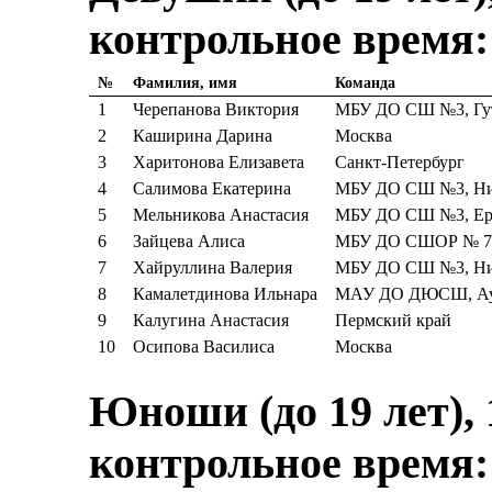
контрольное время:
№
Фамилия, имя
Команда
1
Черепанова Виктория
МБУ ДО СШ №3, Гут
2
Каширина Дарина
Москва
3
Харитонова Елизавета
Санкт-Петербург
4
Салимова Екатерина
МБУ ДО СШ №3, Ник
5
Мельникова Анастасия
МБУ ДО СШ №3, Ерм
6
Зайцева Алиса
МБУ ДО СШОР № 7,
7
Хайруллина Валерия
МБУ ДО СШ №3, Ник
8
Камалетдинова Ильнара
МАУ ДО ДЮСШ, Аур
9
Калугина Анастасия
Пермский край
10
Осипова Василиса
Москва
Юноши (до 19 лет), 
контрольное время: