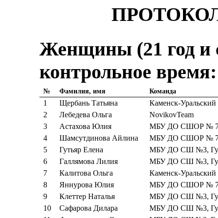
ПРОТОКОЛ
Женщины (21 год и с
контрольное время:
№
Фамилия, имя
Команда
1
Щербань Татьяна
Каменск-Уральский
2
Лебедева Ольга
NovikovTeam
3
Астахова Юлия
МБУ ДО СШОР № 7,
4
Шамсутдинова Айлина
МБУ ДО СШОР № 7,
5
Гутьяр Елена
МБУ ДО СШ №3, Гут
6
Галлямова Лилия
МБУ ДО СШ №3, Гут
7
Калитова Ольга
Каменск-Уральский
8
Яннурова Юлия
МБУ ДО СШОР № 7,
9
Клеттер Наталья
МБУ ДО СШ №3, Гут
10
Сафарова Дилара
МБУ ДО СШ №3, Гут