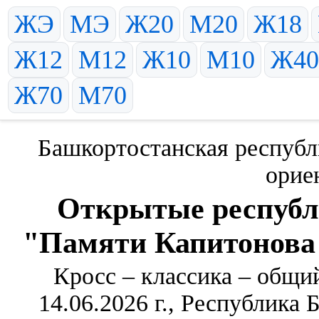
ЖЭ
МЭ
Ж20
М20
Ж18
Ж12
М12
Ж10
М10
Ж40
Ж70
М70
Башкортостанская республ
орие
Открытые республ
"Памяти Капитонова
Кросс – классика – общи
14.06.2026 г., Республика