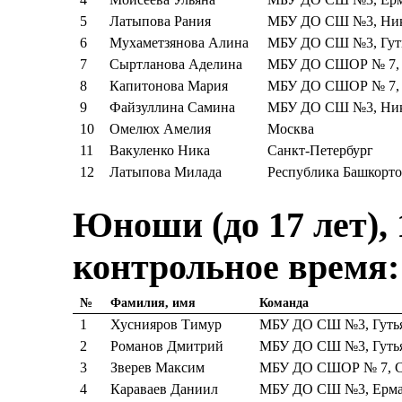
5
Латыпова Рания
МБУ ДО СШ №3, Ники
6
Мухаметзянова Алина
МБУ ДО СШ №3, Гуть
7
Сыртланова Аделина
МБУ ДО СШОР № 7, 
8
Капитонова Мария
МБУ ДО СШОР № 7, Г
9
Файзуллина Самина
МБУ ДО СШ №3, Ники
10
Омелюх Амелия
Москва
11
Вакуленко Ника
Санкт-Петербург
12
Латыпова Милада
Республика Башкорто
Юноши (до 17 лет), 
контрольное время:
№
Фамилия, имя
Команда
1
Хуснияров Тимур
МБУ ДО СШ №3, Гутья
2
Романов Дмитрий
МБУ ДО СШ №3, Гутья
3
Зверев Максим
МБУ ДО СШОР № 7, С
4
Караваев Даниил
МБУ ДО СШ №3, Ермак