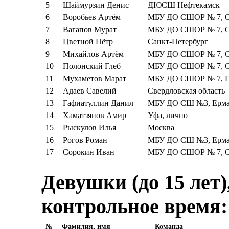
5
Шаймурзин Денис
ДЮСШ Нефтекамск
6
Воробьев Артём
МБУ ДО СШОР № 7, О
7
Вагапов Мурат
МБУ ДО СШОР № 7, О
8
Цветной Пётр
Санкт-Петербург
9
Михайлов Артём
МБУ ДО СШОР № 7, С
10
Полонский Глеб
МБУ ДО СШОР № 7, С
11
Мухаметов Марат
МБУ ДО СШОР № 7, Гр
12
Адаев Савелий
Свердловская область
13
Гафиатуллин Данил
МБУ ДО СШ №3, Ермак
14
Хаматзянов Амир
Уфа, лично
15
Рыскулов Илья
Москва
16
Рогов Роман
МБУ ДО СШ №3, Ермак
17
Сорокин Иван
МБУ ДО СШОР № 7, С
Девушки (до 15 лет),
контрольное время:
№
Фамилия, имя
Команда