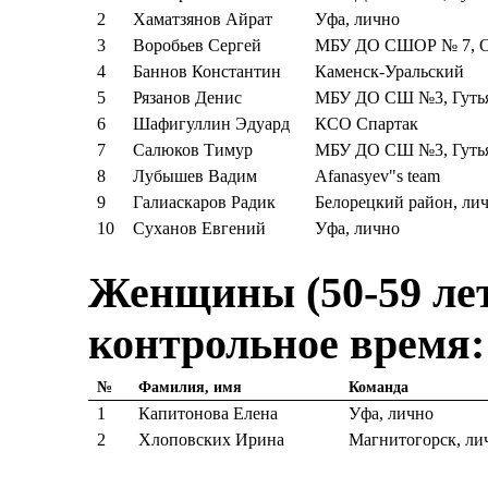
2
Хаматзянов Айрат
Уфа, лично
3
Воробьев Сергей
МБУ ДО СШОР № 7, О
4
Баннов Константин
Каменск-Уральский
5
Рязанов Денис
МБУ ДО СШ №3, Гутья
6
Шафигуллин Эдуард
КСО Спартак
7
Салюков Тимур
МБУ ДО СШ №3, Гутья
8
Лубышев Вадим
Afanasyev"s team
9
Галиаскаров Радик
Белорецкий район, ли
10
Суханов Евгений
Уфа, лично
Женщины (50-59 лет)
контрольное время:
№
Фамилия, имя
Команда
1
Капитонова Елена
Уфа, лично
2
Хлоповских Ирина
Магнитогорск, ли