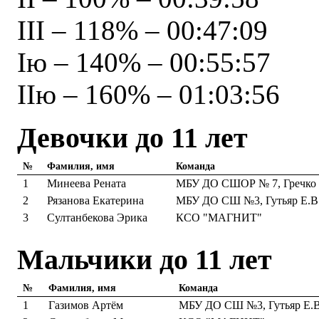
III – 118% – 00:47:09
Iю – 140% – 00:55:57
IIю – 160% – 01:03:56
Девочки до 11 лет
№
Фамилия, имя
Команда
1
Минеева Рената
МБУ ДО СШОР № 7, Гречко 
2
Рязанова Екатерина
МБУ ДО СШ №3, Гутьяр Е.В
3
Султанбекова Эрика
КСО "МАГНИТ"
Мальчики до 11 лет
№
Фамилия, имя
Команда
1
Газимов Артём
МБУ ДО СШ №3, Гутьяр Е.В