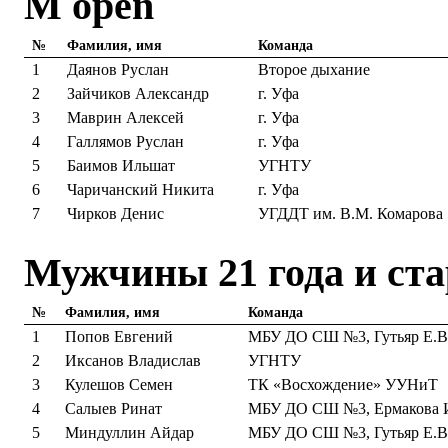
М open
№
Фамилия, имя
Команда
1
Даянов Руслан
Второе дыхание
2
Зайчиков Александр
г. Уфа
3
Маврин Алексей
г. Уфа
4
Галлямов Руслан
г. Уфа
5
Баимов Ильшат
УГНТУ
6
Чаричанский Никита
г. Уфа
7
Чирков Денис
УГДДТ им. В.М. Комарова
Мужчины 21 года и ст
№
Фамилия, имя
Команда
1
Попов Евгений
МБУ ДО СШ №3, Гутьяр Е.В
2
Иксанов Владислав
УГНТУ
3
Кулешов Семен
ТК «Восхождение» УУНиТ
4
Салыев Ринат
МБУ ДО СШ №3, Ермакова 
5
Миндуллин Айдар
МБУ ДО СШ №3, Гутьяр Е.В