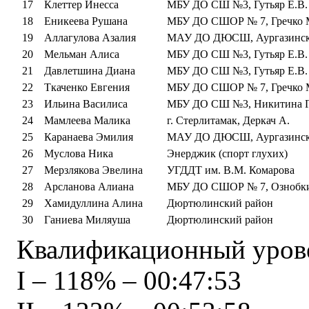
17
Клеттер Инесса
МБУ ДО СШ №3, Гутьяр Е.В.
18
Еникеева Рушана
МБУ ДО СШОР № 7, Гречко 
19
Аллагулова Азалия
МАУ ДО ДЮСШ, Аургазинск
20
Мельман Алиса
МБУ ДО СШ №3, Гутьяр Е.В.
21
Давлетшина Диана
МБУ ДО СШ №3, Гутьяр Е.В.
22
Ткаченко Евгения
МБУ ДО СШОР № 7, Гречко 
23
Ильина Василиса
МБУ ДО СШ №3, Никитина Г.
24
Мамлеева Малика
г. Стерлитамак, Деркач А.
25
Каранаева Эмилия
МАУ ДО ДЮСШ, Аургазинск
26
Муслова Ника
Энерджик (спорт глухих)
27
Мерзлякова Эвелина
УГДДТ им. В.М. Комарова
28
Арсланова Алиана
МБУ ДО СШОР № 7, Ознобки
29
Хамидуллина Алина
Дюртюлинский район
30
Ганиева Миляуша
Дюртюлинский район
Квалификационный урове
I – 118% – 00:47:53