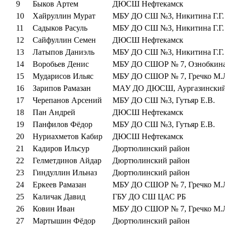
9
Быков Артем
ДЮСШ Нефтекамск
10
Хайруллин Мурат
МБУ ДО СШ №3, Никитина Г.Г.
11
Садыков Расуль
МБУ ДО СШ №3, Никитина Г.Г.
12
Сайфуллин Семен
ДЮСШ Нефтекамск
13
Латыпов Даниэль
МБУ ДО СШ №3, Никитина Г.Г.
14
Воробьев Денис
МБУ ДО СШОР № 7, Ознобкина
15
Мударисов Ильяс
МБУ ДО СШОР № 7, Гречко М.
16
Зарипов Рамазан
МАУ ДО ДЮСШ, Аургазинский
17
Черепанов Арсений
МБУ ДО СШ №3, Гутьяр Е.В.
18
Пан Андрей
ДЮСШ Нефтекамск
19
Панфилов Фёдор
МБУ ДО СШ №3, Гутьяр Е.В.
20
Нуриахметов Кабир
ДЮСШ Нефтекамск
21
Кадиров Ильсур
Дюртюлинский район
22
Гелметдинов Айдар
Дюртюлинский район
23
Гиндуллин Ильназ
Дюртюлинский район
24
Еркеев Рамазан
МБУ ДО СШОР № 7, Гречко М.
25
Каличак Давид
ГБУ ДО СШ ЦАС РБ
26
Ковин Иван
МБУ ДО СШОР № 7, Гречко М.
27
Мартышин Фёдор
Дюртюлинский район