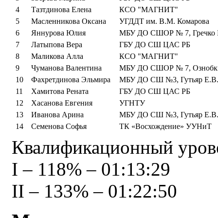
4
Тазтдинова Елена
КСО "МАГНИТ"
5
Масленникова Оксана
УГДДТ им. В.М. Комарова
6
Яннурова Юлия
МБУ ДО СШОР № 7, Гречко 
7
Латыпова Вера
ГБУ ДО СШ ЦАС РБ
8
Маликова Алла
КСО "МАГНИТ"
9
Чуманова Валентина
МБУ ДО СШОР № 7, Ознобки
10
Фахретдинова Эльмира
МБУ ДО СШ №3, Гутьяр Е.В
11
Хамитова Рената
ГБУ ДО СШ ЦАС РБ
12
Хасанова Евгения
УГНТУ
13
Иванова Арина
МБУ ДО СШ №3, Гутьяр Е.В
14
Семенова Софья
ТК «Восхождение» УУНиТ
Квалификационный урове
I – 118% – 01:13:29
II – 133% – 01:22:50