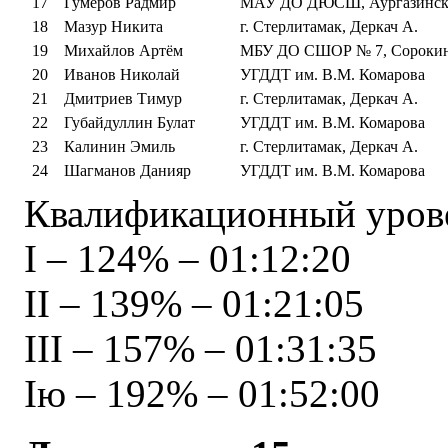
17
Гумеров Радмир
МАУ ДО ДЮСШ, Аургазинск
18
Мазур Никита
г. Стерлитамак, Деркач А.
19
Михайлов Артём
МБУ ДО СШОР № 7, Сорокин
20
Иванов Николай
УГДДТ им. В.М. Комарова
21
Дмитриев Тимур
г. Стерлитамак, Деркач А.
22
Губайдуллин Булат
УГДДТ им. В.М. Комарова
23
Калинин Эмиль
г. Стерлитамак, Деркач А.
24
Шагманов Данияр
УГДДТ им. В.М. Комарова
Квалификационный урове
I – 124% – 01:12:20
II – 139% – 01:21:05
III – 157% – 01:31:35
Iю – 192% – 01:52:00