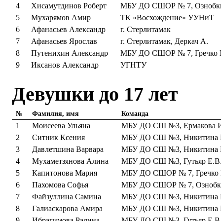
4
Хисамутдинов Роберт
МБУ ДО СШОР № 7, Ознобки
5
Мухарямов Амир
ТК «Восхождение» УУНиТ
6
Афанасьев Александр
г. Стерлитамак
7
Афанасьев Ярослав
г. Стерлитамак, Деркач А.
8
Путенихин Александр
МБУ ДО СШОР № 7, Гречко 
9
Иксанов Александр
УГНТУ
Девушки до 17 лет
№
Фамилия, имя
Команда
1
Моисеева Ульяна
МБУ ДО СШ №3, Ермакова И
2
Ситник Ксения
МБУ ДО СШ №3, Никитина Г
3
Давлетшина Варвара
МБУ ДО СШ №3, Никитина Г
4
Мухаметзянова Алина
МБУ ДО СШ №3, Гутьяр Е.В
5
Капитонова Мария
МБУ ДО СШОР № 7, Гречко 
6
Пахомова Софья
МБУ ДО СШОР № 7, Ознобк
7
Файзуллина Самина
МБУ ДО СШ №3, Никитина Г
8
Галиаскарова Амира
МБУ ДО СШ №3, Никитина Г
9
Ибрагимова Ралина
МБУ ДО СШ №3, Гутьяр Е.В