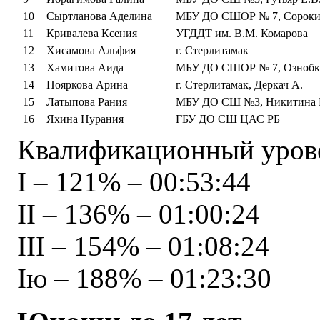
10
Сыртланова Аделина
МБУ ДО СШОР № 7, Сороки
11
Кривалева Ксения
УГДДТ им. В.М. Комарова
12
Хисамова Альфия
г. Стерлитамак
13
Хамитова Аида
МБУ ДО СШОР № 7, Ознобк
14
Пояркова Арина
г. Стерлитамак, Деркач А.
15
Латыпова Рания
МБУ ДО СШ №3, Никитина Г
16
Яхина Нурания
ГБУ ДО СШ ЦАС РБ
Квалификационный урове
I – 121% – 00:53:44
II – 136% – 01:00:24
III – 154% – 01:08:24
Iю – 188% – 01:23:30