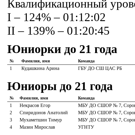
Квалификационный урове
I – 124% – 01:12:02
II – 139% – 01:20:45
Юниорки до 21 года
№
Фамилия, имя
Команда
1
Кудашкина Арина
ГБУ ДО СШ ЦАС РБ
Юниоры до 21 года
№
Фамилия, имя
Команда
1
Некрасов Егор
МБУ ДО СШОР № 7, Сорок
2
Спиридонов Анатолий
МБУ ДО СШОР № 7, Сорок
3
Мухаметшин Тимур
МБУ ДО СШОР № 7, Сорок
4
Мазин Мирослав
УГНТУ