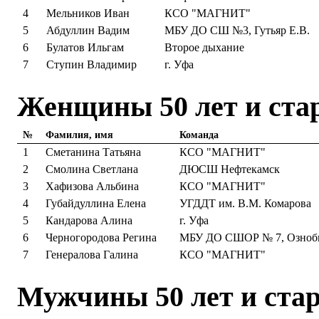
4
Мельников Иван
КСО "МАГНИТ"
5
Абдуллин Вадим
МБУ ДО СШ №3, Гутьяр Е.В.
6
Булатов Ильгам
Второе дыхание
7
Ступин Владимир
г. Уфа
Женщины 50 лет и ста
№
Фамилия, имя
Команда
1
Сметанина Татьяна
КСО "МАГНИТ"
2
Смолина Светлана
ДЮСШ Нефтекамск
3
Хафизова Альбина
КСО "МАГНИТ"
4
Губайдуллина Елена
УГДДТ им. В.М. Комарова
5
Кандарова Алина
г. Уфа
6
Черногородова Регина
МБУ ДО СШОР № 7, Ознобк
7
Генералова Галина
КСО "МАГНИТ"
Мужчины 50 лет и ста