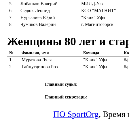
5
Лобанков Валерий
МИЛД-Уфа
6
Седюк Леонид
КСО "МАГНИТ"
7
Нургалиев Юрий
"Квик" Уфа
8
Чумиков Валерий
г. Магнитогорск
Женщины 80 лет и ста
№
Фамилия, имя
Команда
Кв
1
Муратова Ляля
"Квик" Уфа
б/
2
Гайнутдинова Роза
"Квик" Уфа
б/
Главный судья:
Главный секретарь:
ПО SportOrg
,
Время п