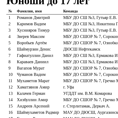
Юноши до 17 лет
№
Фамилия, имя
Команда
1
Романов Дмитрий
МБУ ДО СШ №3, Гутьяр Е.В.
2
Каримов Вадим
МБУ ДО СШ №3, Никитина Г.
3
Хуснияров Тимур
МБУ ДО СШ №3, Гутьяр Е.В.
4
Зверев Максим
МБУ ДО СШОР № 7, Сорокин
5
Воробьев Артём
МБУ ДО СШОР № 7, Ознобки
6
Шаймурзин Денис
ДЮСШ Нефтекамск
7
Гафиатуллин Данил
МБУ ДО СШ №3, Ермакова И
8
Караваев Даниил
МБУ ДО СШ №3, Ермакова И
9
Вагапов Мурат
МБУ ДО СШОР № 7, Ознобки
10
Чуманов Вадим
МБУ ДО СШОР № 7, Сорокин
11
Мухаметов Марат
МБУ ДО СШОР № 7, Гречко 
12
Хаматзянов Амир
г. Уфа
13
Калачев Герман
УГДДТ им. В.М. Комарова
14
Хизбуллин Амир
МБУ ДО СШОР № 7, Гречко 
15
Андреев Арсений
г. Стерлитамак, Деркач А.
16
Шаймухаметов Радмир
МАУ ДО ДЮСШ, Аургазинск