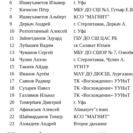
6
Ишмухаметов Ильмир
г. Уфа
7
Кичигин Пётр
МБУ ДО СШ №3, Гутьяр Е.В
8
Ишмухаметов Альберт
КСО "МАГНИТ"
9
Деркач Андрей
г. Стерлитамак, Деркач А.
10
Розтоптанный Алексей
г. Уфа
11
Зайнетдинов Эдуард
ГБУ ДО СШ ЦАС РБ
12
Лубышев Вадим
ск Салават Юлаев
13
Чуманов Сергей
МБУ ДО СШОР № 7, Ознобк
14
Чулин Антон
г. Стерлитамак, Чулин А.
15
Такиев Айдар
УГНТУ
16
Иванов Артём
МАУ ДО ДЮСШ, Аургазинс
17
Саяпов Радмир
ТК «Восхождение» УУНиТ
18
Сухарев Павел
ТК «Восхождение» УУНиТ
19
Галлямов Ильназ
ТК «Восхождение» УУНиТ
20
Тимербаев Дмитрий
г. Уфа
21
Афанасьев Алексей
Afanasyev"s team
22
Шаймарданов Тимур
КСО "МАГНИТ"
23
Ахмадеев Андрей
Второе дыхание