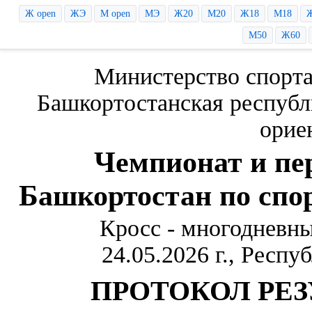
Ж open
ЖЭ
М open
МЭ
Ж20
М20
Ж18
М18
М50
Ж60
Министерство спорт
Башкортостанская республ
орие
Чемпионат и пе
Башкортостан по спо
Кросс - многодневн
24.05.2026 г., Респу
ПРОТОКОЛ РЕЗ