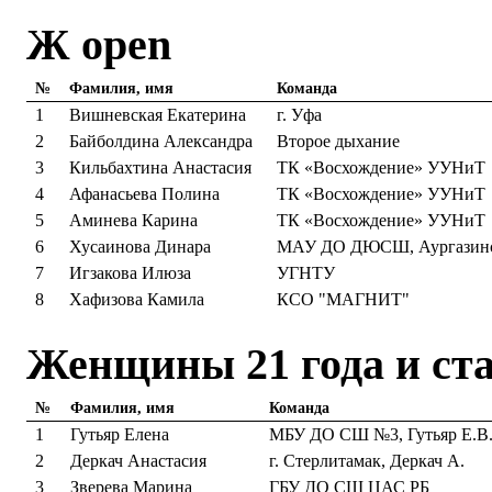
Ж open
№
Фамилия, имя
Команда
1
Вишневская Екатерина
г. Уфа
2
Байболдина Александра
Второе дыхание
3
Кильбахтина Анастасия
ТК «Восхождение» УУНиТ
4
Афанасьева Полина
ТК «Восхождение» УУНиТ
5
Аминева Карина
ТК «Восхождение» УУНиТ
6
Хусаинова Динара
МАУ ДО ДЮСШ, Аургазинс
7
Игзакова Илюза
УГНТУ
8
Хафизова Камила
КСО "МАГНИТ"
Женщины 21 года и ст
№
Фамилия, имя
Команда
1
Гутьяр Елена
МБУ ДО СШ №3, Гутьяр Е.В
2
Деркач Анастасия
г. Стерлитамак, Деркач А.
3
Зверева Марина
ГБУ ДО СШ ЦАС РБ