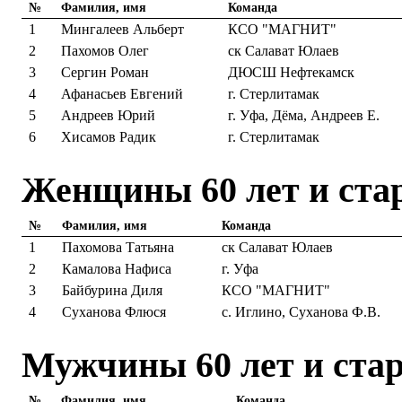
№
Фамилия, имя
Команда
1
Мингалеев Альберт
КСО "МАГНИТ"
2
Пахомов Олег
ск Салават Юлаев
3
Сергин Роман
ДЮСШ Нефтекамск
4
Афанасьев Евгений
г. Стерлитамак
5
Андреев Юрий
г. Уфа, Дёма, Андреев Е.
6
Хисамов Радик
г. Стерлитамак
Женщины 60 лет и ста
№
Фамилия, имя
Команда
1
Пахомова Татьяна
ск Салават Юлаев
2
Камалова Нафиса
г. Уфа
3
Байбурина Диля
КСО "МАГНИТ"
4
Суханова Флюся
с. Иглино, Суханова Ф.В.
Мужчины 60 лет и ста
№
Фамилия, имя
Команда