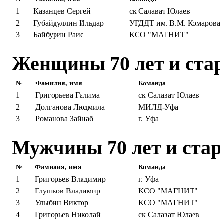
1
Казанцев Сергей
ск Салават Юлаев
2
Губайдуллин Ильдар
УГДДТ им. В.М. Комарова
3
Байбурин Раис
КСО "МАГНИТ"
Женщины 70 лет и ста
№
Фамилия, имя
Команда
1
Григорьева Галима
ск Салават Юлаев
2
Долганова Людмила
МИЛД-Уфа
3
Романова Зайнаб
г. Уфа
Мужчины 70 лет и ста
№
Фамилия, имя
Команда
1
Григорьев Владимир
г. Уфа
2
Глушков Владимир
КСО "МАГНИТ"
3
Улыбин Виктор
КСО "МАГНИТ"
4
Григорьев Николай
ск Салават Юлаев