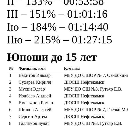
II – 133% – 00:53:58
III – 151% – 01:01:16
Iю – 184% – 01:14:40
IIю – 215% – 01:27:15
Юноши до 15 лет
№
Фамилия, имя
Команда
1
Вахитов Ильдар
МБУ ДО СШОР № 7, Ознобкина
2
Сухарев Кирилл
ДЮСШ Нефтекамск
3
Мусин Эдгар
МБУ ДО СШ №3, Гутьяр Е.В.
4
Изибаев Андрей
ДЮСШ Нефтекамск
5
Емельянов Роман
ДЮСШ Нефтекамск
6
Шишов Алексей
МБУ ДО СШОР № 7, Гречко М.
7
Сергин Артем
ДЮСШ Нефтекамск
8
Галлямов Булат
МБУ ДО СШ №3, Гутьяр Е.В.