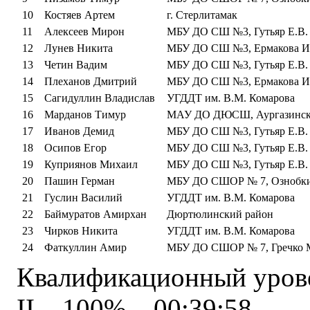
10
Костяев Артем
г. Стерлитамак
11
Алексеев Мирон
МБУ ДО СШ №3, Гутьяр Е.В.
12
Лунев Никита
МБУ ДО СШ №3, Ермакова И
13
Четин Вадим
МБУ ДО СШ №3, Гутьяр Е.В.
14
Плеханов Дмитрий
МБУ ДО СШ №3, Ермакова И
15
Сагидуллин Владислав
УГДДТ им. В.М. Комарова
16
Марданов Тимур
МАУ ДО ДЮСШ, Аургазинск
17
Иванов Демид
МБУ ДО СШ №3, Гутьяр Е.В.
18
Осипов Егор
МБУ ДО СШ №3, Гутьяр Е.В.
19
Куприянов Михаил
МБУ ДО СШ №3, Гутьяр Е.В.
20
Пашин Герман
МБУ ДО СШОР № 7, Ознобки
21
Гуслин Василий
УГДДТ им. В.М. Комарова
22
Баймуратов Амирхан
Дюртюлинский район
23
Чирков Никита
УГДДТ им. В.М. Комарова
24
Фаткуллин Амир
МБУ ДО СШОР № 7, Гречко 
Квалификационный урове
II – 100% – 00:39:58