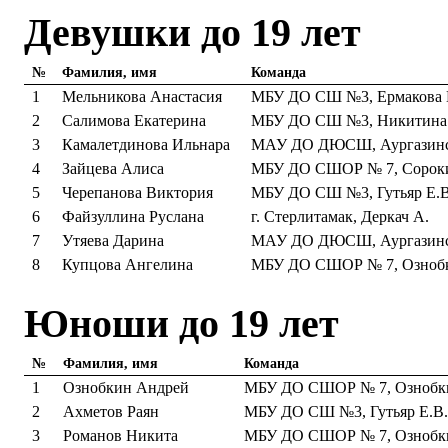
Девушки до 19 лет
№
Фамилия, имя
Команда
1
Мельникова Анастасия
МБУ ДО СШ №3, Ермакова 
2
Салимова Екатерина
МБУ ДО СШ №3, Никитина 
3
Камалетдинова Ильнара
МАУ ДО ДЮСШ, Аургазинс
4
Зайцева Алиса
МБУ ДО СШОР № 7, Сорок
5
Черепанова Виктория
МБУ ДО СШ №3, Гутьяр Е.В
6
Файзуллина Руслана
г. Стерлитамак, Деркач А.
7
Утяева Дарина
МАУ ДО ДЮСШ, Аургазинс
8
Купцова Ангелина
МБУ ДО СШОР № 7, Ознобк
Юноши до 19 лет
№
Фамилия, имя
Команда
1
Ознобкин Андрей
МБУ ДО СШОР № 7, Ознобки
2
Ахметов Раян
МБУ ДО СШ №3, Гутьяр Е.В.
3
Романов Никита
МБУ ДО СШОР № 7, Ознобки