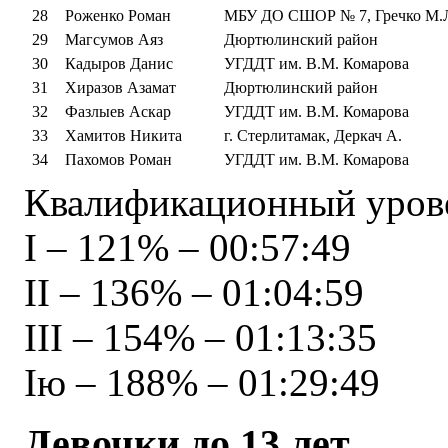
28
Роженко Роман
МБУ ДО СШОР № 7, Гречко М.
29
Магсумов Аяз
Дюртюлинский район
30
Кадыров Данис
УГДДТ им. В.М. Комарова
31
Хиразов Азамат
Дюртюлинский район
32
Фазлыев Аскар
УГДДТ им. В.М. Комарова
33
Хамитов Никита
г. Стерлитамак, Деркач А.
34
Пахомов Роман
УГДДТ им. В.М. Комарова
Квалификационный урове
I – 121% – 00:57:49
II – 136% – 01:04:59
III – 154% – 01:13:35
Iю – 188% – 01:29:49
Девочки до 13 лет