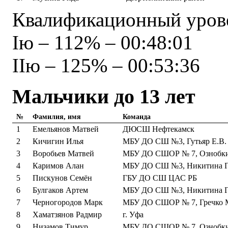
Квалификационный урове
Iю – 112% – 00:48:01
IIю – 125% – 00:53:36
Мальчики до 13 лет
№
Фамилия, имя
Команда
1
Емельянов Матвей
ДЮСШ Нефтекамск
2
Кичигин Илья
МБУ ДО СШ №3, Гутьяр Е.В.
3
Воробьев Матвей
МБУ ДО СШОР № 7, Ознобки
4
Каримов Алан
МБУ ДО СШ №3, Никитина Г.
5
Пискунов Семён
ГБУ ДО СШ ЦАС РБ
6
Булгаков Артем
МБУ ДО СШ №3, Никитина Г.
7
Черногородов Марк
МБУ ДО СШОР № 7, Гречко 
8
Хаматзянов Радмир
г. Уфа
9
Низамов Тимур
МБУ ДО СШОР № 7, Ознобки