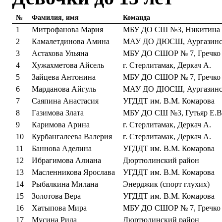
№
Фамилия, имя
Команда
1
Митрофанова Мария
МБУ ДО СШ №3, Никитина Г
2
Камалетдинова Амина
МАУ ДО ДЮСШ, Аургазинс
3
Астахова Ульяна
МБУ ДО СШОР № 7, Гречко
4
Хужахметова Айсель
г. Стерлитамак, Деркач А.
5
Зайцева Антонина
МБУ ДО СШОР № 7, Гречко
6
Марданова Айгуль
МАУ ДО ДЮСШ, Аургазинс
7
Саяпина Анастасия
УГДДТ им. В.М. Комарова
8
Газимова Злата
МБУ ДО СШ №3, Гутьяр Е.В
9
Каримова Арина
г. Стерлитамак, Деркач А.
10
Курбангалеева Валерия
г. Стерлитамак, Деркач А.
11
Баннова Аделина
УГДДТ им. В.М. Комарова
12
Ибрагимова Алиана
Дюртюлинский район
13
Масленникова Ярослава
УГДДТ им. В.М. Комарова
14
Рыбалкина Милана
Энерджик (спорт глухих)
15
Золотова Вера
УГДДТ им. В.М. Комарова
16
Хатыпова Мира
МБУ ДО СШОР № 7, Гречко
17
Мусина Рида
Дюртюлинский район