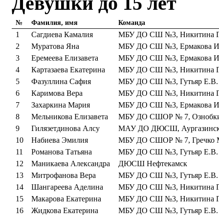
Девушки до 15 лет
№
Фамилия, имя
Команда
1
Сагдиева Камалия
МБУ ДО СШ №3, Никитина Г.
2
Муратова Яна
МБУ ДО СШ №3, Ермакова И
3
Еремеева Елизавета
МБУ ДО СШ №3, Ермакова И
4
Картазаева Екатерина
МБУ ДО СШ №3, Никитина Г.
5
Фазуллина Сафия
МБУ ДО СШ №3, Гутьяр Е.В.
6
Каримова Вера
МБУ ДО СШ №3, Никитина Г.
7
Захаркина Мария
МБУ ДО СШ №3, Ермакова И
8
Мельникова Елизавета
МБУ ДО СШОР № 7, Ознобки
9
Гилязетдинова Алсу
МАУ ДО ДЮСШ, Аургазинск
10
Набиева Эмилия
МБУ ДО СШОР № 7, Гречко 
11
Романова Татьяна
МБУ ДО СШ №3, Гутьяр Е.В.
12
Маникаева Александра
ДЮСШ Нефтекамск
13
Митрофанова Вера
МБУ ДО СШ №3, Гутьяр Е.В.
14
Шангареева Аделина
МБУ ДО СШ №3, Никитина Г.
15
Макарова Екатерина
МБУ ДО СШ №3, Никитина Г.
16
Жидкова Екатерина
МБУ ДО СШ №3, Гутьяр Е.В.