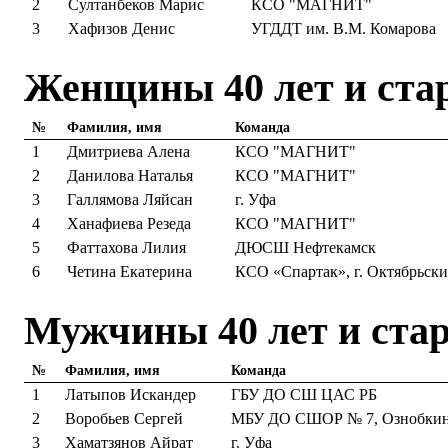
2
Султанбеков Марис
КСО "МАГНИТ"
3
Хафизов Денис
УГДДТ им. В.М. Комарова
Женщины 40 лет и ста
№
Фамилия, имя
Команда
1
Дмитриева Алена
КСО "МАГНИТ"
2
Данилова Наталья
КСО "МАГНИТ"
3
Галлямова Ляйсан
г. Уфа
4
Ханафиева Резеда
КСО "МАГНИТ"
5
Фаттахова Лилия
ДЮСШ Нефтекамск
6
Четина Екатерина
КСО «Спартак», г. Октябрьск
Мужчины 40 лет и ста
№
Фамилия, имя
Команда
1
Латыпов Искандер
ГБУ ДО СШ ЦАС РБ
2
Воробьев Сергей
МБУ ДО СШОР № 7, Ознобкин
3
Хаматзянов Айрат
г. Уфа