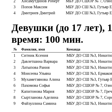
2
Хисамутдинов Роберт
МБУ ДО СШОР № 7, Озно
3
Попов Максим
МБУ ДО СШ №3, Гутьяр Е
4
Дмитриев Дмитрий
МБУ ДО СШ №3, Гутьяр Е
Девушки (до 17 лет), 
время: 100 мин.
№
Фамилия, имя
Команда
1
Ситник Ксения
МБУ ДО СШ №3, Никитина
2
Давлетшина Варвара
МБУ ДО СШ №3, Никитина
3
Латыпова Рания
МБУ ДО СШ №3, Никитина
4
Моисеева Ульяна
МБУ ДО СШ №3, Ермаков
5
Мухаметзянова Алина
МБУ ДО СШ №3, Гутьяр Е
6
Пахомова Софья
МБУ ДО СШОР № 7, Озно
7
Капитонова Мария
МБУ ДО СШОР № 7, Греч
8
Сыртланова Аделина
МБУ ДО СШОР № 7, Соро
9
Файзуллина Самина
МБУ ДО СШ №3, Никитина