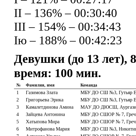
II – 136% – 00:30:40
III – 154% – 00:34:43
Iю – 188% – 00:42:23
Девушки (до 13 лет), 
время: 100 мин.
№
Фамилия, имя
Команда
1
Газимова Злата
МБУ ДО СШ №3, Гутьяр Е
2
Григорьева Эрика
МБУ ДО СШ №3, Гутьяр Е
3
Камалетдинова Амина
МАУ ДО ДЮСШ, Аургази
4
Зайцева Антонина
МБУ ДО СШОР № 7, Греч
5
Хатыпова Мира
МБУ ДО СШОР № 7, Греч
6
Митрофанова Мария
МБУ ДО СШ №3, Никитина