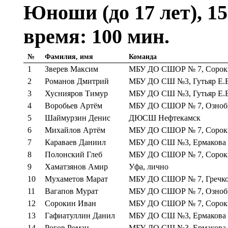
Юноши (до 17 лет), 15
время: 100 мин.
№
Фамилия, имя
Команда
1
Зверев Максим
МБУ ДО СШОР № 7, Сорок
2
Романов Дмитрий
МБУ ДО СШ №3, Гутьяр Е.
3
Хуснияров Тимур
МБУ ДО СШ №3, Гутьяр Е.
4
Воробьев Артём
МБУ ДО СШОР № 7, Ознобк
5
Шаймурзин Денис
ДЮСШ Нефтекамск
6
Михайлов Артём
МБУ ДО СШОР № 7, Сорок
7
Караваев Даниил
МБУ ДО СШ №3, Ермакова 
8
Полонский Глеб
МБУ ДО СШОР № 7, Сорок
9
Хаматзянов Амир
Уфа, лично
10
Мухаметов Марат
МБУ ДО СШОР № 7, Гречко
11
Вагапов Мурат
МБУ ДО СШОР № 7, Ознобк
12
Сорокин Иван
МБУ ДО СШОР № 7, Сорок
13
Гафиатуллин Данил
МБУ ДО СШ №3, Ермакова 
14
Рогов Роман
МБУ ДО СШ №3, Ермакова 