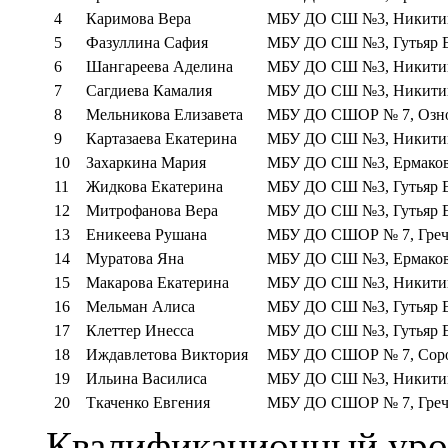
4
Каримова Вера
МБУ ДО СШ №3, Никитина
5
Фазуллина Сафия
МБУ ДО СШ №3, Гутьяр Е
6
Шангареева Аделина
МБУ ДО СШ №3, Никитина
7
Сагдиева Камалия
МБУ ДО СШ №3, Никитина
8
Мельникова Елизавета
МБУ ДО СШОР № 7, Озно
9
Картазаева Екатерина
МБУ ДО СШ №3, Никитина
10
Захаркина Мария
МБУ ДО СШ №3, Ермаков
11
Жидкова Екатерина
МБУ ДО СШ №3, Гутьяр Е
12
Митрофанова Вера
МБУ ДО СШ №3, Гутьяр Е
13
Еникеева Рушана
МБУ ДО СШОР № 7, Греч
14
Муратова Яна
МБУ ДО СШ №3, Ермаков
15
Макарова Екатерина
МБУ ДО СШ №3, Никитина
16
Мельман Алиса
МБУ ДО СШ №3, Гутьяр Е
17
Клеттер Инесса
МБУ ДО СШ №3, Гутьяр Е
18
Иждавлетова Виктория
МБУ ДО СШОР № 7, Соро
19
Ильина Василиса
МБУ ДО СШ №3, Никитина
20
Ткаченко Евгения
МБУ ДО СШОР № 7, Греч
Квалификационный уров