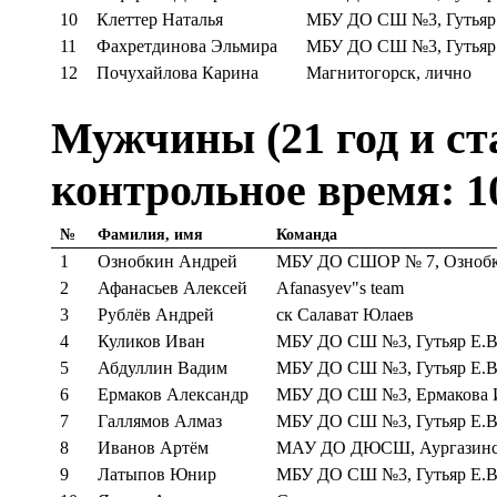
10
Клеттер Наталья
МБУ ДО СШ №3, Гутьяр 
11
Фахретдинова Эльмира
МБУ ДО СШ №3, Гутьяр 
12
Почухайлова Карина
Магнитогорск, лично
Мужчины (21 год и ста
контрольное время: 1
№
Фамилия, имя
Команда
1
Ознобкин Андрей
МБУ ДО СШОР № 7, Ознобк
2
Афанасьев Алексей
Afanasyev"s team
3
Рублёв Андрей
ск Салават Юлаев
4
Куликов Иван
МБУ ДО СШ №3, Гутьяр Е.В
5
Абдуллин Вадим
МБУ ДО СШ №3, Гутьяр Е.В
6
Ермаков Александр
МБУ ДО СШ №3, Ермакова 
7
Галлямов Алмаз
МБУ ДО СШ №3, Гутьяр Е.В
8
Иванов Артём
МАУ ДО ДЮСШ, Аургазинс
9
Латыпов Юнир
МБУ ДО СШ №3, Гутьяр Е.В