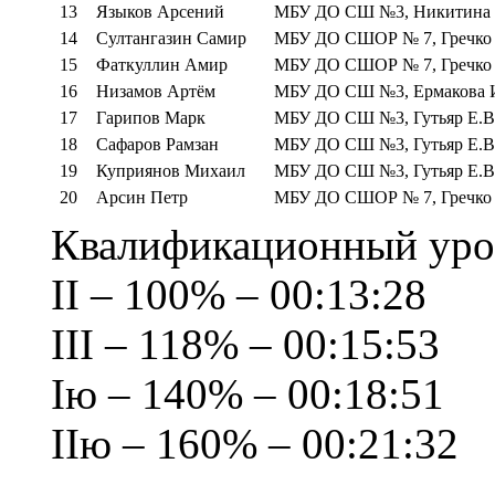
13
Языков Арсений
МБУ ДО СШ №3, Никитина Г
14
Султангазин Самир
МБУ ДО СШОР № 7, Гречко
15
Фаткуллин Амир
МБУ ДО СШОР № 7, Гречко
16
Низамов Артём
МБУ ДО СШ №3, Ермакова 
17
Гарипов Марк
МБУ ДО СШ №3, Гутьяр Е.В
18
Сафаров Рамзан
МБУ ДО СШ №3, Гутьяр Е.В
19
Куприянов Михаил
МБУ ДО СШ №3, Гутьяр Е.В
20
Арсин Петр
МБУ ДО СШОР № 7, Гречко
Квалификационный уров
II – 100% – 00:13:28
III – 118% – 00:15:53
Iю – 140% – 00:18:51
IIю – 160% – 00:21:32