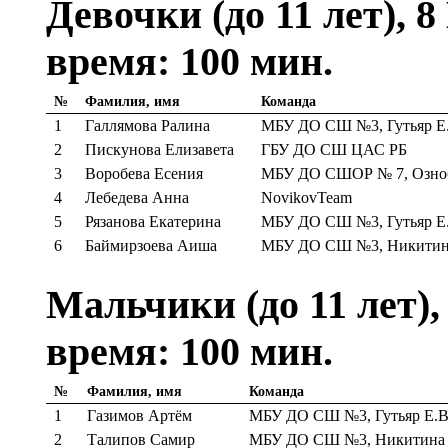
Девочки (до 11 лет), 8
время: 100 мин.
№
Фамилия, имя
Команда
1
Галлямова Ралина
МБУ ДО СШ №3, Гутьяр Е
2
Пискунова Елизавета
ГБУ ДО СШ ЦАС РБ
3
Воробева Есения
МБУ ДО СШОР № 7, Озноб
4
Лебедева Анна
NovikovTeam
5
Рязанова Екатерина
МБУ ДО СШ №3, Гутьяр Е
6
Баймирзоева Аиша
МБУ ДО СШ №3, Никитина
Мальчики (до 11 лет),
время: 100 мин.
№
Фамилия, имя
Команда
1
Газимов Артём
МБУ ДО СШ №3, Гутьяр Е.В
2
Талипов Самир
МБУ ДО СШ №3, Никитина Г