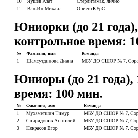
10
Яушев Азат
Стерлитамак, лично
11
Ван-Ин Михаил
ОриентКУрС
Юниорки (до 21 года),
контрольное время: 1
№
Фамилия, имя
Команда
1
Шамсутдинова Диана
МБУ ДО СШОР № 7, Соро
Юниоры (до 21 года), 
время: 100 мин.
№
Фамилия, имя
Команда
1
Мухаметшин Тимур
МБУ ДО СШОР № 7, Сор
2
Спиридонов Анатолий
МБУ ДО СШОР № 7, Сор
3
Некрасов Егор
МБУ ДО СШОР № 7, Сор