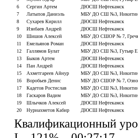
6
Сергин Артем
ДЮСШ Нефтекамск
7
Латыпов Даниэль
МБУ ДО СШ №3, Никитина
8
Сухарев Кирилл
ДЮСШ Нефтекамск
9
Изибаев Андрей
ДЮСШ Нефтекамск
10
Шишов Алексей
МБУ ДО СШОР № 7, Гречк
11
Емельянов Роман
ДЮСШ Нефтекамск
12
Галлямов Булат
МБУ ДО СШ №3, Гутьяр Е
13
Быков Артем
ДЮСШ Нефтекамск
14
Пан Андрей
ДЮСШ Нефтекамск
15
Ахметгареев Айнур
МБУ ДО СШ №3, Никитина
16
Воробьев Денис
МБУ ДО СШОР № 7, Озноб
17
Кадетов Ростислав
МБУ ДО СШ №3, Никитина
18
Гаскаров Вадим
МБУ ДО СШ №3, Никитина
19
Шлычков Алексей
ДЮСШ Нефтекамск
20
Нуриахметов Кабир
ДЮСШ Нефтекамск
Квалификационный уров
I – 121% – 00:27:17