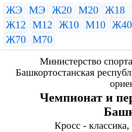
ЖЭ
МЭ
Ж20
М20
Ж18
Ж12
М12
Ж10
М10
Ж40
Ж70
М70
Министерство спорт
Башкортостанская республ
орие
Чемпионат и пе
Башк
Кросс - классика