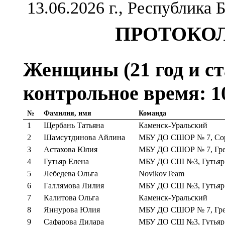
13.06.2026 г., Республика
ПРОТОКОЛ
Женщины (21 год и ста
контрольное время: 1
№
Фамилия, имя
Команда
1
Щербань Татьяна
Каменск-Уральский
2
Шамсутдинова Айлина
МБУ ДО СШОР № 7, Сор
3
Астахова Юлия
МБУ ДО СШОР № 7, Гре
4
Гутьяр Елена
МБУ ДО СШ №3, Гутьяр 
5
Лебедева Ольга
NovikovTeam
6
Галлямова Лилия
МБУ ДО СШ №3, Гутьяр 
7
Калитова Ольга
Каменск-Уральский
8
Яннурова Юлия
МБУ ДО СШОР № 7, Гре
9
Сафарова Дилара
МБУ ДО СШ №3, Гутьяр 