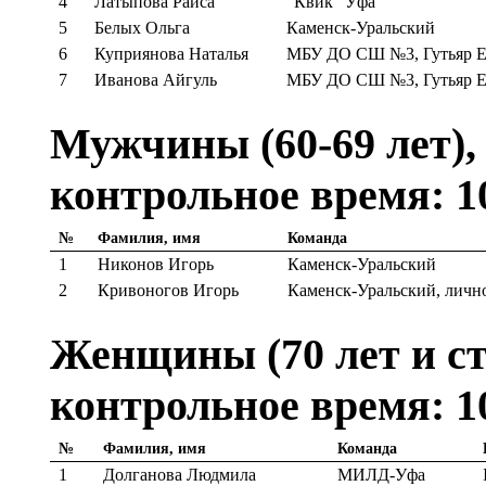
4
Латыпова Раиса
"Квик" Уфа
5
Белых Ольга
Каменск-Уральский
6
Куприянова Наталья
МБУ ДО СШ №3, Гутьяр Е
7
Иванова Айгуль
МБУ ДО СШ №3, Гутьяр Е
Мужчины (60-69 лет), 
контрольное время: 1
№
Фамилия, имя
Команда
1
Никонов Игорь
Каменск-Уральский
2
Кривоногов Игорь
Каменск-Уральский, личн
Женщины (70 лет и ста
контрольное время: 1
№
Фамилия, имя
Команда
1
Долганова Людмила
МИЛД-Уфа