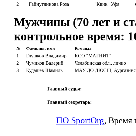
2
Гайнутдинова Роза
"Квик" Уфа
Мужчины (70 лет и ста
контрольное время: 1
№
Фамилия, имя
Команда
1
Глушков Владимир
КСО "МАГНИТ"
2
Чумиков Валерий
Челябинская обл., лично
3
Кудашев Шамиль
МАУ ДО ДЮСШ, Аургазинск
Главный судья:
Главный секретарь:
ПО SportOrg
,
Время п