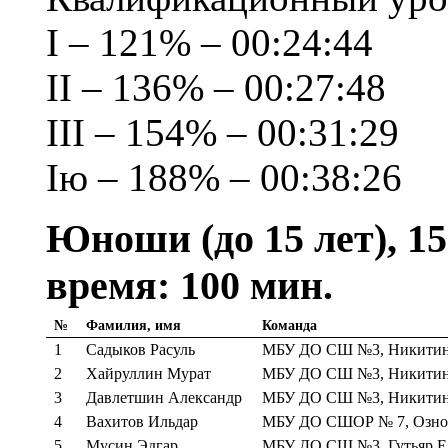
I – 121% – 00:24:44
II – 136% – 00:27:48
III – 154% – 00:31:29
Iю – 188% – 00:38:26
Юноши (до 15 лет), 15
время: 100 мин.
№
Фамилия, имя
Команда
1
Садыков Расуль
МБУ ДО СШ №3, Никитина
2
Хайруллин Мурат
МБУ ДО СШ №3, Никитина
3
Давлетшин Александр
МБУ ДО СШ №3, Никитина
4
Вахитов Ильдар
МБУ ДО СШОР № 7, Озноб
5
Мусин Эдгар
МБУ ДО СШ №3, Гутьяр Е