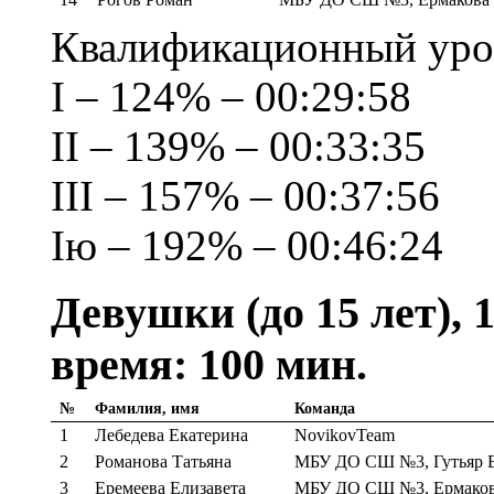
Квалификационный уров
I – 124% – 00:29:58
II – 139% – 00:33:35
III – 157% – 00:37:56
Iю – 192% – 00:46:24
Девушки (до 15 лет), 
время: 100 мин.
№
Фамилия, имя
Команда
1
Лебедева Екатерина
NovikovTeam
2
Романова Татьяна
МБУ ДО СШ №3, Гутьяр Е
3
Еремеева Елизавета
МБУ ДО СШ №3, Ермаков