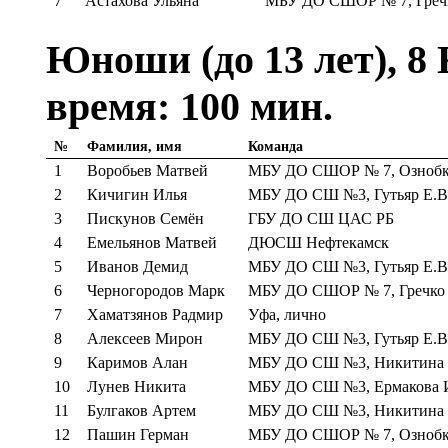
7
Астахова Ульяна
МБУ ДО СШОР № 7, Греч
Юноши (до 13 лет), 8 
время: 100 мин.
№
Фамилия, имя
Команда
1
Воробьев Матвей
МБУ ДО СШОР № 7, Ознобк
2
Кичигин Илья
МБУ ДО СШ №3, Гутьяр Е.В
3
Пискунов Семён
ГБУ ДО СШ ЦАС РБ
4
Емельянов Матвей
ДЮСШ Нефтекамск
5
Иванов Демид
МБУ ДО СШ №3, Гутьяр Е.В
6
Черногородов Марк
МБУ ДО СШОР № 7, Гречко
7
Хаматзянов Радмир
Уфа, лично
8
Алексеев Мирон
МБУ ДО СШ №3, Гутьяр Е.В
9
Каримов Алан
МБУ ДО СШ №3, Никитина Г
10
Лунев Никита
МБУ ДО СШ №3, Ермакова 
11
Булгаков Артем
МБУ ДО СШ №3, Никитина Г
12
Пашин Герман
МБУ ДО СШОР № 7, Ознобк