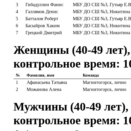
3
Гибадуллин Фанис
МБУ ДО СШ №3, Гутьяр Е.В
4
Галлямов Денис
МБУ ДО СШ №3, Никитина Г
5
Батталов Роберт
МБУ ДО СШ №3, Гутьяр Е.В
6
Басыйров Хаким
МБУ ДО СШ №3, Никитина Г
7
Грецкий Дмитрий
МБУ ДО СШ №3, Никитина Г
Женщины (40-49 лет), 
контрольное время: 1
№
Фамилия, имя
Команда
1
Афанасьева Татьяна
Магнитогорск, лично
2
Можанова Алена
Магнитогорск, лично
Мужчины (40-49 лет), 
контрольное время: 1