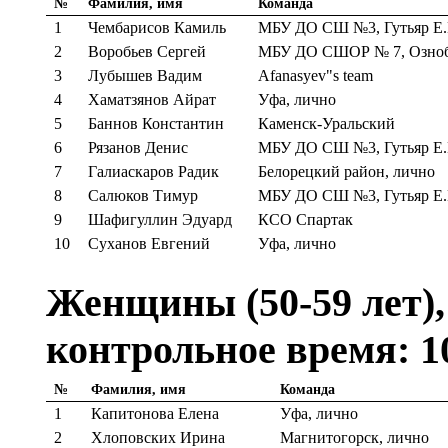
№
Фамилия, имя
Команда
1
Чембарисов Камиль
МБУ ДО СШ №3, Гутьяр Е.
2
Воробьев Сергей
МБУ ДО СШОР № 7, Озноб
3
Лубышев Вадим
Afanasyev"s team
4
Хаматзянов Айрат
Уфа, лично
5
Баннов Константин
Каменск-Уральский
6
Рязанов Денис
МБУ ДО СШ №3, Гутьяр Е.
7
Галиаскаров Радик
Белорецкий район, лично
8
Салюков Тимур
МБУ ДО СШ №3, Гутьяр Е.
9
Шафигуллин Эдуард
КСО Спартак
10
Суханов Евгений
Уфа, лично
Женщины (50-59 лет), 
контрольное время: 1
№
Фамилия, имя
Команда
1
Капитонова Елена
Уфа, лично
2
Хлоповских Ирина
Магнитогорск, лично