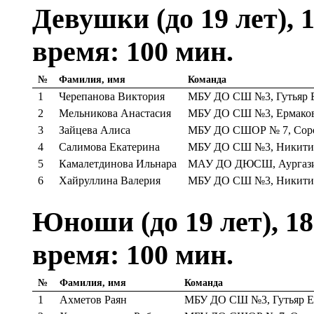
Девушки (до 19 лет), 
время: 100 мин.
№
Фамилия, имя
Команда
1
Черепанова Виктория
МБУ ДО СШ №3, Гутьяр Е
2
Мельникова Анастасия
МБУ ДО СШ №3, Ермаков
3
Зайцева Алиса
МБУ ДО СШОР № 7, Соро
4
Салимова Екатерина
МБУ ДО СШ №3, Никитин
5
Камалетдинова Ильнара
МАУ ДО ДЮСШ, Аургази
6
Хайруллина Валерия
МБУ ДО СШ №3, Никитин
Юноши (до 19 лет), 18
время: 100 мин.
№
Фамилия, имя
Команда
1
Ахметов Раян
МБУ ДО СШ №3, Гутьяр Е