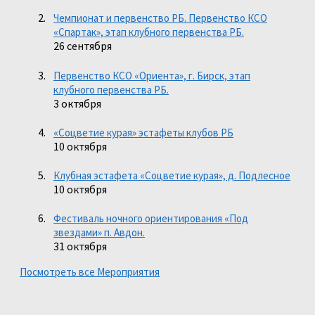
Чемпионат и первенство РБ. Первенство КСО
«Спартак», этап клубного первенства РБ.
26 сентября
Первенство КСО «Ориента», г. Бирск, этап
клубного первенства РБ.
3 октября
«Соцветие курая» эстафеты клубов РБ
10 октября
Клубная эстафета «Соцветие курая», д. Подлесное
10 октября
Фестиваль ночного ориентирования «Под
звездами» п. Авдон.
31 октября
Посмотреть все Мероприятия