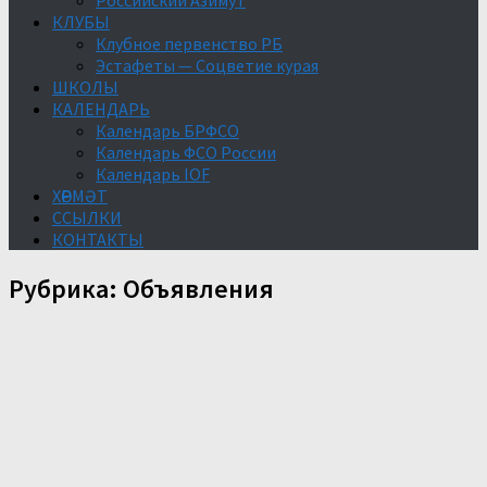
Российский Азимут
КЛУБЫ
Клубное первенство РБ
Эстафеты — Соцветие курая
ШКОЛЫ
КАЛЕНДАРЬ
Календарь БРФСО
Календарь ФСО России
Календарь IOF
ХӨРМӘТ
ССЫЛКИ
КОНТАКТЫ
Рубрика:
Объявления