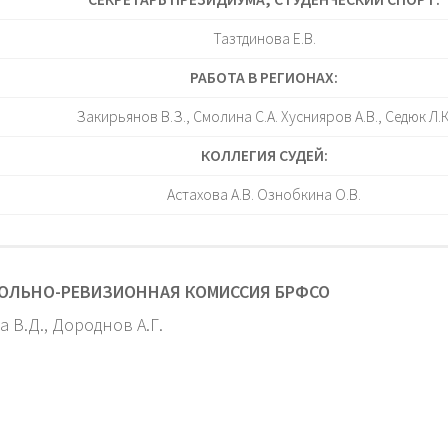
Тазтдинова Е.В.
РАБОТА В РЕГИОНАХ:
Закирьянов В.З., Смолина С.А. Хуснияров А.В., Седюк Л.К
КОЛЛЕГИЯ СУДЕЙ:
Астахова А.В. Ознобкина О.В.
ОЛЬНО-РЕВИЗИОННАЯ КОМИССИЯ БРФСО
 В.Д., Дороднов А.Г.