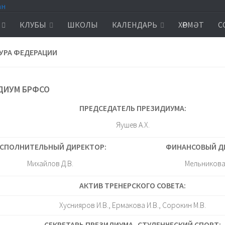
КЛУБЫ
ШКОЛЫ
КАЛЕНДАРЬ
ХӨРМӘТ
С
УРА ФЕДЕРАЦИИ
ДИУМ БРФСО
ПРЕДСЕДАТЕЛЬ ПРЕЗИДИУМА:
Яушев А.Х.
СПОЛНИТЕЛЬНЫЙ ДИРЕКТОР:
ФИНАНСОВЫЙ Д
Михайлов Д.В.
Мельникова 
АКТИВ ТРЕНЕРСКОГО СОВЕТА:
Хуснияров И.В., Ермакова И.В., Сорокин М.В.
СЕКРЕТАРЬ ПРЕЗИДИУМА, СТУДЕНЧЕСКИЙ СПОРТ: