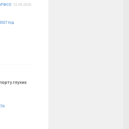
БРФСО
15.06.2026
027 год
порту глухих
ЁТА