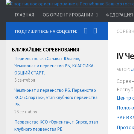
ГЛАВНАЯ
ОБ ОРИЕНТИРОВАНИИ
ФЕДЕРАЦИЯ
ПОДПИШИТЕСЬ НА СОЦСЕТИ:
СОРЕВ
БЛИЖАЙШИЕ СОРЕВНОВАНИЯ
IV Ч
Первенство ск «Салават Юлаев»,
Чемпионат и первенство РБ, КЛАССИКА-
АВТОР:
E
ОБЩИЙ СТАРТ.
6 сентября
Соревн
Респуб
Чемпионат и первенство РБ. Первенство
Центр 
КСО «Спартак», этап клубного первенства
РБ.
Полож
26 сентября
ЗАЯВК
Первенство КСО «Ориента», г. Бирск, этап
Проток
клубного первенства РБ.