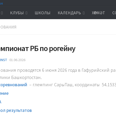
КЛУБЫ
ШКОЛЫ
КАЛЕНДАРЬ
ХӨРМӘТ
С
НОВАНИЯ
емпионат РБ по рогейну
RNST
·
01.06.2026
ования проводятся 6 июня 2026 года в Гафурийский р
лики Башкортостан.
соревнований
– глемпинг СарыТаш, координаты 54.15337
ение
А
ол результатов